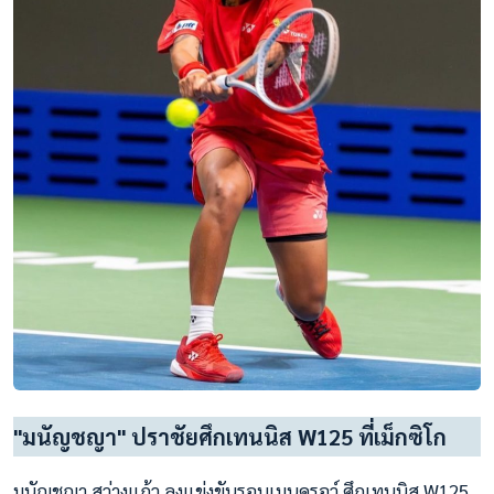
"มนัญชญา" ปราชัยศึกเทนนิส W125 ที่เม็กซิโก
มนัญชญา สว่างแก้ว ลงแข่งขันรอบเมนดรอว์ ศึกเทนนิส W125