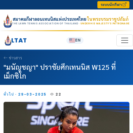
Skip to content
ระบบนักกีฬา
สมาคมกีฬาลอนเทนนิสแห่งประเทศไทย
ในพระบรมราชูปถัมภ์
THE LAWN TENNIS ASSOCIATION OF THAILAND
· UNDER HIS MAJESTY’S PATRONAGE
LTAT
EN
ข่าวสาร
"มนัญชญา" ปราชัยศึกเทนนิส W125 ที่
เม็กซิโก
ทั่วไป · 29-03-2025
22