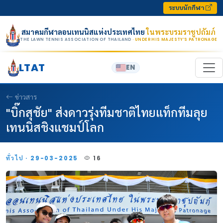
Skip to content
ระบบนักกีฬา
สมาคมกีฬาลอนเทนนิสแห่งประเทศไทย
ในพระบรมราชูปถัมภ์
THE LAWN TENNIS ASSOCIATION OF THAILAND
· UNDER HIS MAJESTY’S PATRONAGE
LTAT
EN
ข่าวสาร
"บิ๊กสุชัย" ส่งดาวรุ่งทีมชาติไทยแท็กทีมลุย
เทนนิสชิงแชมป์โลก
ทั่วไป · 29-03-2025
16