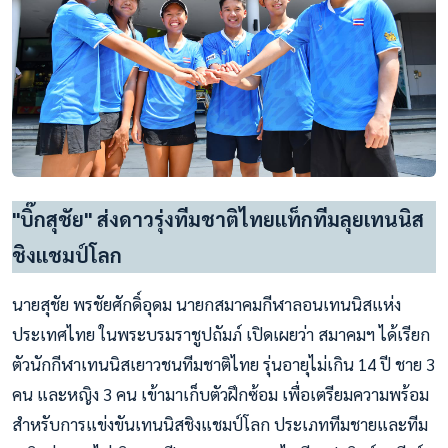
"บิ๊กสุชัย" ส่งดาวรุ่งทีมชาติไทยแท็กทีมลุยเทนนิส
ชิงแชมป์โลก
นายสุชัย พรชัยศักดิ์อุดม นายกสมาคมกีฬาลอนเทนนิสแห่ง
ประเทศไทย ในพระบรมราชูปถัมภ์ เปิดเผยว่า สมาคมฯ ได้เรียก
ตัวนักกีฬาเทนนิสเยาวชนทีมชาติไทย รุ่นอายุไม่เกิน 14 ปี ชาย 3
คน และหญิง 3 คน เข้ามาเก็บตัวฝึกซ้อม เพื่อเตรียมความพร้อม
สำหรับการแข่งขันเทนนิสชิงแชมป์โลก ประเภททีมชายและทีม