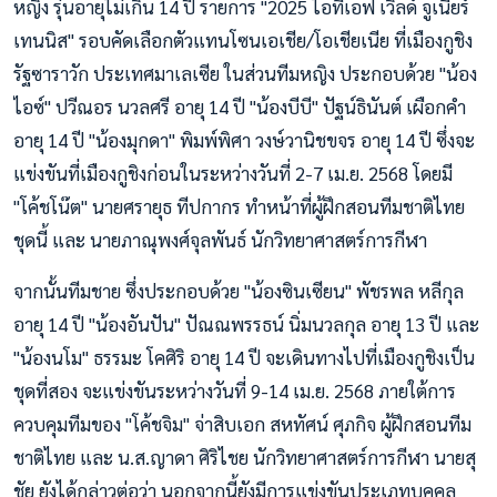
หญิง รุ่นอายุไม่เกิน 14 ปี รายการ "2025 ไอทีเอฟ เวิลด์ จูเนียร์
เทนนิส" รอบคัดเลือกตัวแทนโซนเอเชีย/โอเชียเนีย ที่เมืองกูชิง
รัฐซาราวัก ประเทศมาเลเซีย ในส่วนทีมหญิง ประกอบด้วย "น้อง
ไอซ์" ปวีณอร นวลศรี อายุ 14 ปี "น้องบีบี" ปัฐน์ธินันต์ เผือกคำ
อายุ 14 ปี "น้องมุกดา" พิมพ์พิศา วงษ์วานิชขจร อายุ 14 ปี ซึ่งจะ
แข่งขันที่เมืองกูชิงก่อนในระหว่างวันที่ 2-7 เม.ย. 2568 โดยมี
"โค้ชโน๊ต" นายศรายุธ ทีปกากร ทำหน้าที่ผู้ฝึกสอนทีมชาติไทย
ชุดนี้ และ นายภาณุพงศ์จุลพันธ์ นักวิทยาศาสตร์การกีฬา
จากนั้นทีมชาย ซึ่งประกอบด้วย "น้องซินเซียน" พัชรพล หลีกุล
อายุ 14 ปี "น้องอันปัน" ปัณณพรรธน์ นิ่มนวลกุล อายุ 13 ปี และ
"น้องนโม" ธรรมะ โคศิริ อายุ 14 ปี จะเดินทางไปที่เมืองกูชิงเป็น
ชุดที่สอง จะแข่งขันระหว่างวันที่ 9-14 เม.ย. 2568 ภายใต้การ
ควบคุมทีมของ "โค้ชจิม" จ่าสิบเอก สหทัศน์ ศุภกิจ ผู้ฝึกสอนทีม
ชาติไทย และ น.ส.ญาดา ศิริไชย นักวิทยาศาสตร์การกีฬา นายสุ
ชัย ยังได้กล่าวต่อว่า นอกจากนี้ยังมีการแข่งขันประเภทบุคคล