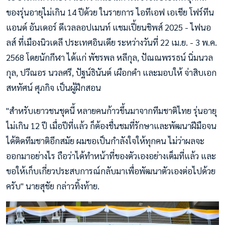
ของรุ่นอายุไม่เกิน 14 ปีด้วย ในรายการ ไอทีเอฟ เอเชีย โฟร์ทีน
แอนด์ อันเดอร์ ดีเวลลอปเมนท์ แชมเปี้ยนชิพส์ 2025 - ไฟนอ
ลส์ ที่เมืองนิวเดลี ประเทศอินเดีย ระหว่างวันที่ 22 เม.ย. - 3 พ.ค.
2568 โดยนักกีฬา ได้แก่ พัชรพล หลีกุล, ปัณณพรรธน์ นิ่มนวล
กุล, ปวีณอร นวลศรี, ปัฐน์ธินันต์ เผือกคำ และมอบให้ จ่าสิบเอก
สหทัศน์ ศุภกิจ เป็นผู้ฝึกสอน
"สำหรับเยาวชนชุดนี้ หลายคนก้าวขึ้นมาจากทีมชาติไทย รุ่นอายุ
ไม่เกิน 12 ปี เมื่อปีที่แล้ว ก็ต้องชื่นชมที่รักษาและพัฒนาฝีมือจน
ได้ติดทีมชาติอีกสมัย ผมขอเป็นกำลังใจให้ทุกคน ไม่ว่าผลจะ
ออกมาอย่างไร ถือว่าได้ทำหน้าที่ของตัวเองอย่างเต็มที่แล้ว และ
ขอให้เก็บเกี่ยวประสบการณ์กลับมาเพื่อพัฒนาตัวเองต่อไปด้วย
ครับ" นายสุชัย กล่าวทิ้งท้าย.