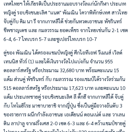
เทศไทยฯ ให้เกียรติเป็นประธานมอบรางวัลแก่นักกีฬา ประเภท
หญิงคู่ รอบชิงชนะเลิศ "แนต" พัณณิน โควาพิทักษ์เทศ สาวไทย
จับคู่กับ คิม นา รี จากเกาหลีใต้ ช่วยกันหวดเอาชนะ พัชรินทร์
ชีพชาญเดช และ กมลวรรณ ยอดเพ็ชร จากไทยเช่นกัน 2-1 เซต
6-4, 6-7 ไทเบรก 5-7 และซูเปอร์ไทเบรก 10-7
คู่ของ พัณณิน ได้ครองแชมป์หญิงคู่ ศึกไอทีเอฟ วีเมนส์ เวิลด์
เทนนิส ทัวร์ (1) และได้เงินรางวัลไปแบ่งกัน จำนวน 955
ดอลลาร์สหรัฐ หรือประมาณ 32,680 บาท พร้อมคะแนน 15
แต้ม ส่วนคู่ พัชรินทร์ กับ กมลวรรณ รองแชมป์ได้รางวัลร่วมกัน
515 ดอลลาร์สหรัฐ หรือประมาณ 17,623 บาท และคะแนน 10
แต้ม ประเภทชายคู่ รอบชิงชนะเลิศ ลี ดั๊กฮี จากเกาหลีใต้ จับคู่
กับ โทโมฮิโระ มาซาบายาชิ จากญี่ปุ่น ซึ่งเป็นคู่มือวางอันดับ 3
ของรายการ ผนึกกำลังเอาชนะ เอเตียนน์ ดอนเน่ต์ และ วาเลน
ติน ลาปาลู จากฝรั่งเศส 2-0 เซต 6-3 และ 6-4 คว้าแชมป์ชายคู่