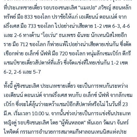
ที่ประเภทชายเดี่ยว รอบรองชนะเลิศ "แมงปอ" ภวิชญ์ สอนหลัก
ทรัพย์ มือ 833 ของโลก ปราชัยให้แก่ เอเตียนน์ ดอนเน่ต์ จาก
ฝรั่งเศส มือ 733 ของโลก ไปอย่างน่าเสียดาย 1-2 เซต 6-3, 4-6
และ 2-6 ทางด้าน "โอเว่น" ธนเพชร ฉันทะ นักเทนนิสไทยอีก
ราย มือ 712 ของโลก ก็พ่ายแพ้ไปอย่างน่าเสียดายเช่นกัน ซึ่งตัด
เชือกพ่าย อเล็กซ์ นัฟฟ์ มือ 720 ของโลก หนุ่มลักเซมเบิร์ก ดีกรี
แชมป์ชายเดี่ยวสัปดาห์ที่แล้ว ซึ่งจัดแข่งที่ไทยเช่นกัน 1-2 เซต
6-2, 2-6 และ 5-7
ทั้งนี้ คู่ชิงชนะเลิศ ประเภทชายเดี่ยว จะเป็นการพบกันระหว่าง
เอเตียนน์ ดอนเน่ต์ จากฝรั่งเศส พบกับ อเล็กซ์ นัฟฟ์ จากลักเซม
เบิร์ก ซึ่งจะได้ลุ้นว่าจะคว้าแชมป์อีกสัปดาห์หรือไม่ ในวันที่ 23
มี.ค. เริ่มเวลา 10.00 น. จากนั้นช่วงบ่ายเป็นการแข่งขันประเภท
หญิงคู่ รอบชิงชนะเลิศ โดย "ผู้พันหลอด" พันเอก วัฒนา จันทร์
ไพจิตต์ กรรมการอำนวยการสมาคมกีฬาลอนเทนนิสแห่งประ