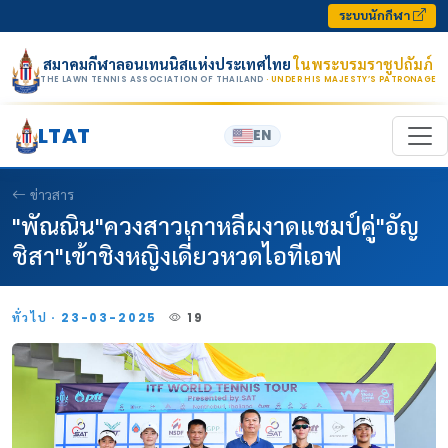
Skip to content
ระบบนักกีฬา
สมาคมกีฬาลอนเทนนิสแห่งประเทศไทย
ในพระบรมราชูปถัมภ์
THE LAWN TENNIS ASSOCIATION OF THAILAND
· UNDER HIS MAJESTY’S PATRONAGE
LTAT
EN
ข่าวสาร
"พัณณิน"ควงสาวเกาหลีผงาดแชมป์คู่"อัญ
ชิสา"เข้าชิงหญิงเดี่ยวหวดไอทีเอฟ
ทั่วไป · 23-03-2025
19