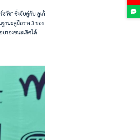
ช" ซึ่งจับคู่กับ ลูเก้
นฐานะคู่มือวาง 3 ของ
ารอบรองชนะเลิศได้