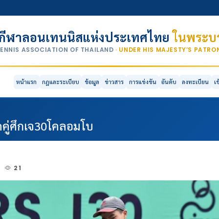
กีฬาลอนเทนนิสแห่งประเทศไทย
ในพระบร
TENNIS ASSOCIATION OF THAILAND
· UNDER HIS MAJESTY’S PATR
หน้าแรก
กฎและระเบียบ
ข้อมูล
ข่าวสาร
การแข่งขัน
อันดับ
ลงทะเบียน
เ
วดคู่ศึกเจ30โคลอมโบ
5
21