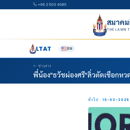
Skip to content
+66 2 503 4080
สมาคม
THE LAWN 
LTAT
EN
ข่าวสาร
พี่น้อง"ธวัชผ่องศรี"ลิ่วตัดเชือกห
ทั่วไป · 15-03-202