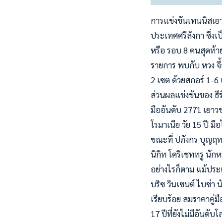
การแข่งขันเทนนิสเยา
ประเทศศรีลังกา ซึ่ง
หรือ รอบ 8 คนสุดท้าย
รายการ พบกับ หวง จี
2 เซต ด้วยสกอร์ 1-6
ส่วนผลแข่งขันของ ธีร
มืออันดับ 2771 เยาว
โรมาเนีย วัย 15 ปี ม
ขณะที่ ปภังกร บุญฤท
นิกิท โคริเชททรู นัก
อย่างไรก็ตาม แม้ประเ
บริซ วินเซนต์ ไบซ่า 
เรียบร้อย สมราคาคู่ม
17 ปีที่ยังไม่มีอันดั