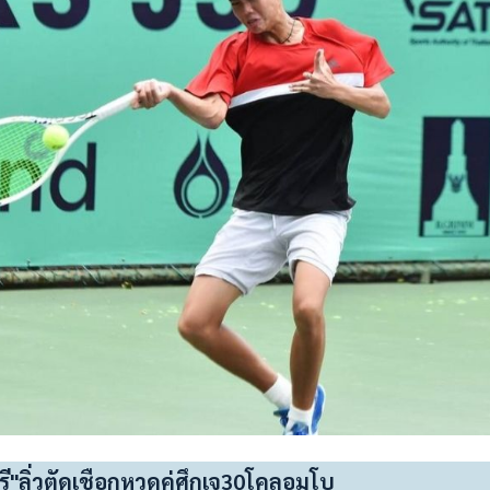
ศรี"ลิ่วตัดเชือกหวดคู่ศึกเจ30โคลอมโบ