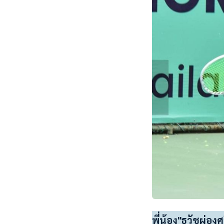
พี่น้อง"ธวัชผ่อง