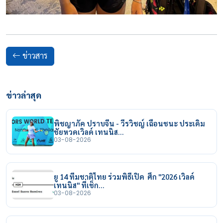
ข่าวสาร
ข่าวล่าสุด
พิชญาภัค ปราบจีน - วีรวิชญ์ เฉือนชนะ ประเดิม
ชัยหวดเวิลด์ เทนนิส…
03-08-2026
ยู 14 ทีมชาติไทย ร่วมพิธีเปิด ศึก "2026 เวิลด์
เทนนิส" ที่เช็ก…
03-08-2026