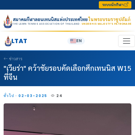
Skip to content
ระบบนักกีฬา
สมาคมกีฬาลอนเทนนิสแห่งประเทศไทย
ในพระบรมราชูปถัมภ์
THE LAWN TENNIS ASSOCIATION OF THAILAND
· UNDER HIS MAJESTY’S PATRONAGE
LTAT
EN
ข่าวสาร
"เวียร่า" คว้าชัยรอบคัดเลือกศึกเทนนิส W15
ที่จีน
ทั่วไป · 02-03-2025
24