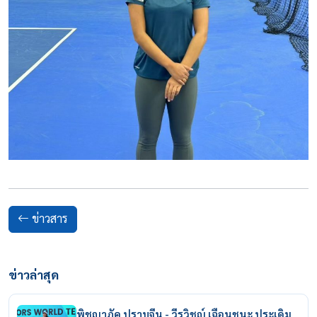
ข่าวสาร
ข่าวล่าสุด
พิชญาภัค ปราบจีน - วีรวิชญ์ เฉือนชนะ ประเดิม