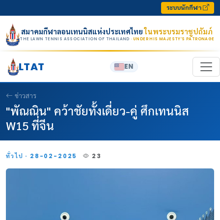
Skip to content
ระบบนักกีฬา
สมาคมกีฬาลอนเทนนิสแห่งประเทศไทย
ในพระบรมราชูปถัมภ์
THE LAWN TENNIS ASSOCIATION OF THAILAND
· UNDER HIS MAJESTY’S PATRONAGE
LTAT
EN
ข่าวสาร
"พัณณิน" คว้าชัยทั้งเดี่ยว-คู่ ศึกเทนนิส
W15 ที่จีน
ทั่วไป · 28-02-2025
23