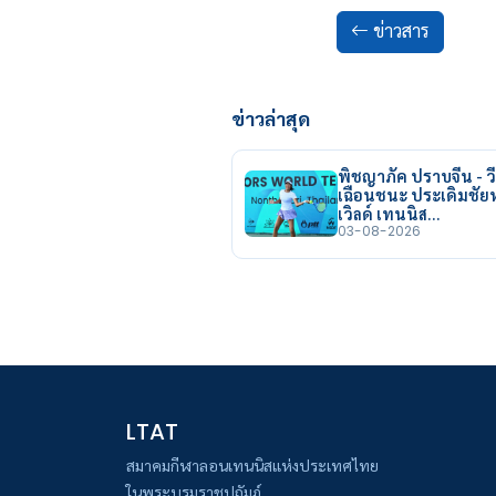
ข่าวสาร
ข่าวล่าสุด
พิชญาภัค ปราบจีน - วี
เฉือนชนะ ประเดิมชั
เวิลด์ เทนนิส…
03-08-2026
LTAT
สมาคมกีฬาลอนเทนนิสแห่งประเทศไทย
ในพระบรมราชูปถัมภ์