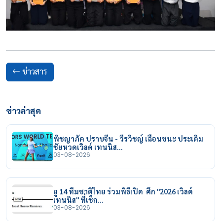
ข่าวสาร
ข่าวล่าสุด
พิชญาภัค ปราบจีน - วีรวิชญ์ เฉือนชนะ ประเดิม
ชัยหวดเวิลด์ เทนนิส…
03-08-2026
ยู 14 ทีมชาติไทย ร่วมพิธีเปิด ศึก "2026 เวิลด์
เทนนิส" ที่เช็ก…
03-08-2026