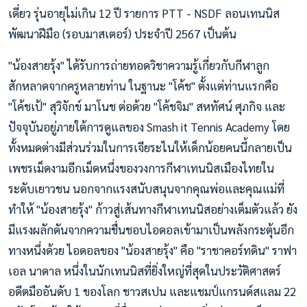
เดี่ยว รุ่นอายุไม่เกิน 12 ปี รายการ PTT - NSDF ลอนเทนนิส
พัฒนาฝีมือ (รอบมาสเตอร์) ประจำปี 2567 เป็นต้น
"น้องสายรุ้ง" ได้รับการถ่ายทอดวิชาความรู้เกี่ยวกับกีฬาลูก
สักหลาดจากครูหลายท่าน ในฐานะ "โค้ช" ตั้งแต่ท่านแรกคือ
"โค้ชเป้" สุวิจักข์ มาโนช ต่อด้วย "โค้ชจิม" สหทัศน์ ศุภกิจ และ
ปัจจุบันอยู่ภายใต้การดูแลของ Smash it Tennis Academy โดย
ทั้งหมดต่างมีส่วนร่วมในการเจียระไนให้เด็กน้อยคนนี้กลายเป็น
เพชรเม็ดงามอีกเม็ดหนึ่งของวงการกีฬาเทนนิสเมืองไทยใน
ระดับเยาวชน นอกจากแรงสนับสนุนจากคุณพ่อและคุณแม่ที่
ทำให้ "น้องสายรุ้ง" ก้าวสู่เส้นทางกีฬาเทนนิสอย่างเต็มตัวแล้ว ยัง
มีแรงผลักดันจากความชื่นชอบไอดอลเข้ามาเป็นพลังกระตุ้นอีก
ทางหนึ่งด้วย ไอดอลของ "น้องสายรุ้ง" คือ "ราชาคอร์ทดิน" ราฟา
เอล นาดาล หนึ่งในนักเทนนิสที่ยิ่งใหญ่ที่สุดในประวัติศาสตร์
อดีตมืออันดับ 1 ของโลก ชาวสเปน และแชมป์แกรนด์สแลม 22