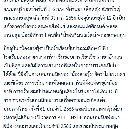
แข่งขันกันที่ศูนย์พัฒนากีฬาเทนนิสแห่งชาติ เมืองทองธานี
จ.นนทบุรี ระหว่างวันที่ 1-6 ก.พ. ที่ผ่านมา เด็กหญิง ณิชวรัชญ์
พลอยเกษมสุข เกิดวันที่ 31 ม.ค. 2556 ปัจจุบันอายุได้ 12 ปี เป็น
แก้วตาดวงใจของ คุณพ่อยิ่งพันธ์ และคุณแม่ศศิอนงค์ พลอย
เกษมสุข น้องมีพี่สาว 1 คนชื่อ "น้ำฝน" มนณรัตน์ พลอยเกษมสุข
ปัจจุบัน "น้องสายรุ้ง" เป็นนักเรียนชั้นประถมศึกษาปีที่ 6
โรงเรียนสองภาษาลาดพร้าว ชื่นชอบการเรียนวิชาภาษาอังกฤษ
เป็นที่สุด และยังมีความสามารถพิเศษในการ "บรรเลงเปียโน"
ได้ด้วย ฝีมือในการเล่นเทนนิสของ "น้องสายรุ้ง" จัดว่าไม่ธรรมดา
เลยทีเดียว เพราะมีผลงานที่โดดเด่นการันตีตั้งแต่อายุยังน้อย
อาทิ การคว้าแชมป์ประเภทหญิงเดี่ยว ในรุ่นอายุไม่เกิน 10 ปี
จากการแข่งขันเทนนิสเยาวชนเพื่อความชนะเลิศแห่ง
ประเทศไทย ครั้งที่ 61 ประจำปี 2566 แชมป์ประเภทหญิงเดี่ยว
รุ่นอายุไม่เกิน 10 ปี รายการ PTT - NSDF ลอนเทนนิสพัฒนา
ฝีมือ (รอบมาสเตอร์) ประจำปี 2566 และแชมป์ประเภทหญิง