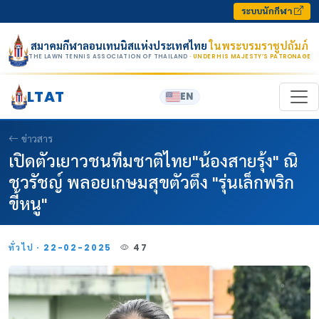
Skip to content
ระบบนักกีฬา
สมาคมกีฬาลอนเทนนิสแห่งประเทศไทย
ในพระบรมราชูปถัมภ์
THE LAWN TENNIS ASSOCIATION OF THAILAND
· UNDER HIS MAJESTY’S PATRONAGE
LTAT
EN
ข่าวสาร
เปิดตัวเยาวชนทีมชาติไทย"น้องสายรุ้ง" ณิ
ชวรัชญ์ พลอยเกษมสุขตัวตึง "รุ่นเล็กพริก
ขี้หนู"
ทั่วไป · 22-02-2025
47