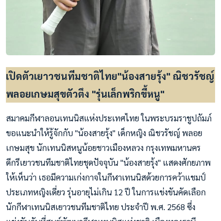
เปิดตัวเยาวชนทีมชาติไทย"น้องสายรุ้ง" ณิชวรัชญ์
พลอยเกษมสุขตัวตึง "รุ่นเล็กพริกขี้หนู"
สมาคมกีฬาลอนเทนนิสแห่งประเทศไทย ในพระบรมราชูปถัมภ์
ขอแนะนำให้รู้จักกับ "น้องสายรุ้ง" เด็กหญิง ณิชวรัชญ์ พลอย
เกษมสุข นักเทนนิสหนูน้อยชาวเมืองหลวง กรุงเทพมหานคร
ดีกรีเยาวชนทีมชาติไทยชุดปัจจุบัน "น้องสายรุ้ง" แสดงศักยภาพ
ให้เห็นว่า เธอมีความเก่งกาจในกีฬาเทนนิสด้วยการคว้าแชมป์
ประเภทหญิงเดี่ยว รุ่นอายุไม่เกิน 12 ปี ในการแข่งขันคัดเลือก
นักกีฬาเทนนิสเยาวชนทีมชาติไทย ประจำปี พ.ศ. 2568 ซึ่ง