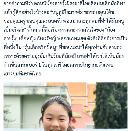
จากคำถามที่ว่า ตอนนี้น้องสายรุ้งมีธงชาติไทยติดบนเสื้อนักกีฬา
แล้ว รู้สึกอย่างไรบ้างคะ "หนูภูมิใจมากค่ะ ขอขอบคุณโค้ช
ขอบคุณครู ขอบคุณครอบครัว พ่อแม่ และทุกคนที่ทำให้ฝันหนู
เป็นจริงค่ะ" ทั้งหมดนี้คือเรื่องราวและความในใจของ "น้อง
สายรุ้ง" เด็กหญิง ณิชวรัชญ์ พลอยเกษมสุข ตัวตึงที่สื่อถึงการเป็น
ที่หนึ่ง ใน "รุ่นเล็กพริกขี้หนู" ที่ขอแนะนำให้ทุกท่านจับตามอง
เพราะด้วยความมุ่งมั่นเกินร้อยที่น้องมี อาจทำให้เราได้เห็นน้อง
ก้าวขึ้นแท่นเบอร์ 1 ในทุกเวที โดยเฉพาะในฐานะตัวแทน
เยาวชนทีมชาติไทย.