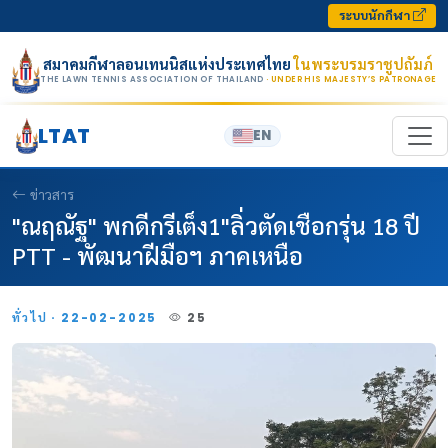
Skip to content
ระบบนักกีฬา
สมาคมกีฬาลอนเทนนิสแห่งประเทศไทย
ในพระบรมราชูปถัมภ์
THE LAWN TENNIS ASSOCIATION OF THAILAND
· UNDER HIS MAJESTY’S PATRONAGE
LTAT
EN
ข่าวสาร
"ณฤณัฐ" พกดีกรีเต็ง1"ลิ่วตัดเชือกรุ่น 18 ปี
PTT - พัฒนาฝีมือฯ ภาคเหนือ
ทั่วไป · 22-02-2025
25