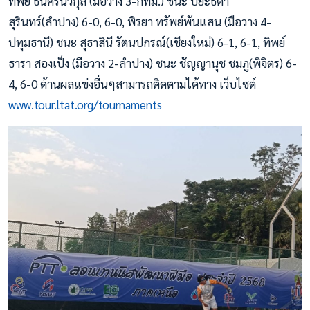
ทิพย์ ธนศิรินวกุล (มือวาง 3-กทม.) ชนะ ปิยะธิดา
สุรินทร์(ลำปาง) 6-0, 6-0, พิรยา ทรัพย์พันแสน (มือวาง 4-
ปทุมธานี) ชนะ สุธาสินี รัตนปกรณ์(เชียงใหม่) 6-1, 6-1, ทิพย์
ธารา สองเป็ง (มือวาง 2-ลำปาง) ชนะ ชัญญานุช ชมภู(พิจิตร) 6-
4, 6-0 ด้านผลแข่งอื่นๆสามารถติดตามได้ทาง เว็บไซต์
www.tour.ltat.org/tournaments