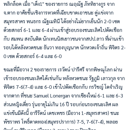
พลิกล็อค เมื่อ "เต็ง1" ของรายการ ณฤณัฐ ภัททิยางกูร จาก
จ.ตาก อาศัยชั้นเชิงการหวดที่เฉียบขาดเอาชนะ คู่แข่งจาก
สมุทรสาคร พนธกร ณัฐเมทินี ได้อย่างไม่ยากเย็นนัก 2-0 เซต
ด้วยสกอร์ 6-1 และ 6-4 ผ่านเข้าสู่รอบรองชนะเลิศไปตัดเชือก
กับ สมพน สงบันดิต นักเทนนิสเยาวชนจากสปป.ลาว ที่ผ่านเข้า
รอบได้หลังหวดชนะ ธันวา ทองบุญนาค นักหวดเจ้าถิ่น พิจิตร 2-
0 เซต ด้วยสกอร์ 6-4 และ 6-0
ขณะที่มือวาง 2 ของรายการ เรวัตน์ ปารีศรี จากพิษณุโลก ผ่าน
เข้ารอบรองชนะเลิศได้เช่นกัน หลังหวดชนะ รัฐภูมิ เลาวกุล จาก
พิจิตร 7-6(7-4) และ 6-0 เข้าไปตัดเชือกกับ กรวิชญ์ โตจำเริญ
จากตาก ที่ชนะ Samuel Lonergan จากเชียงใหม่ 6-1 และ 6-3
ส่วนหญิงเดี่ยว รุ่นอายุไม่เกิน 16 ปี รอบก่อนรองชนะเลิศ ผล
แข่งขันมีดังนี้ อารีรัตน์ เดชเพชร (มือวาง 1-สมุทรสาคร) ชนะ
พัชราพร โพธิ์ตาดทอง(สมุทรปราการ) 7-5, 7-6(7-4), พลอย