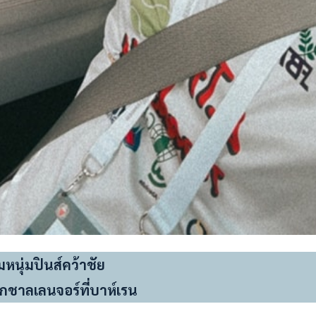
หนุ่มปินส์คว้าชัย
ึกชาลเลนจอร์ที่บาห์เรน