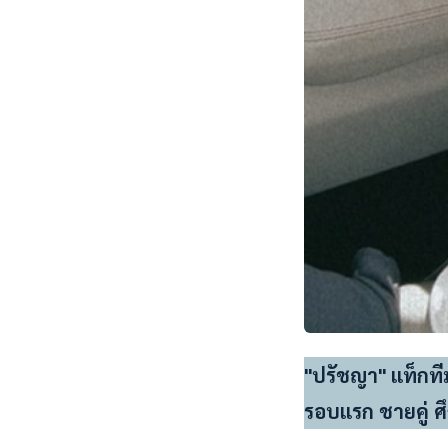
"ปรัชญา" แท็กทีม
รอบแรก ชายคู่ ศ