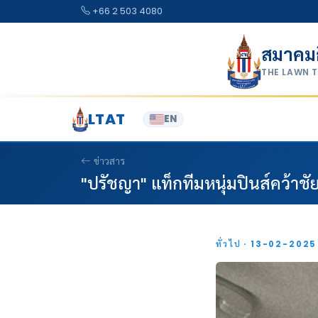
Skip to content
+66 2 503 4080
สมาคม
THE LAWN 
LTAT
EN
ข่าวสาร
"ปรัชญา" แท็กทีมหนุ่มปินส์คว้าชั
ทั่วไป · 13-02-202