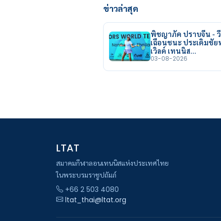
ข่าวล่าสุด
พิชญาภัค ปราบจีน - วี
เฉือนชนะ ประเดิมชั
เวิลด์ เทนนิส…
03-08-2026
LTAT
สมาคมกีฬาลอนเทนนิสแห่งประเทศไทย
ในพระบรมราชูปถัมภ์
+66 2 503 4080
ltat_thai@ltat.org