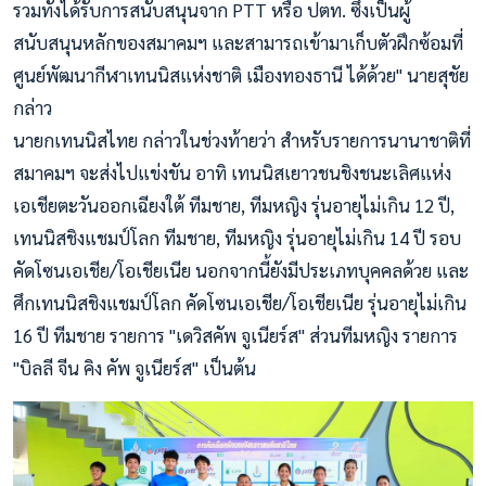
รวมทั้งได้รับการสนับสนุนจาก PTT หรือ ปตท. ซึ่งเป็นผู้
สนับสนุนหลักของสมาคมฯ และสามารถเข้ามาเก็บตัวฝึกซ้อมที่
ศูนย์พัฒนากีฬาเทนนิสแห่งชาติ เมืองทองธานี ได้ด้วย" นายสุชัย
กล่าว
นายกเทนนิสไทย กล่าวในช่วงท้ายว่า สำหรับรายการนานาชาติที่
สมาคมฯ จะส่งไปแข่งขัน อาทิ เทนนิสเยาวชนชิงชนะเลิศแห่ง
เอเชียตะวันออกเฉียงใต้ ทีมชาย, ทีมหญิง รุ่นอายุไม่เกิน 12 ปี,
เทนนิสชิงแชมป์โลก ทีมชาย, ทีมหญิง รุ่นอายุไม่เกิน 14 ปี รอบ
คัดโซนเอเชีย/โอเชียเนีย นอกจากนี้ยังมีประเภทบุคคลด้วย และ
ศึกเทนนิสชิงแชมป์โลก คัดโซนเอเชีย/โอเชียเนีย รุ่นอายุไม่เกิน
16 ปี ทีมชาย รายการ "เดวิสคัพ จูเนียร์ส" ส่วนทีมหญิง รายการ
"บิลลี จีน คิง คัพ จูเนียร์ส" เป็นต้น