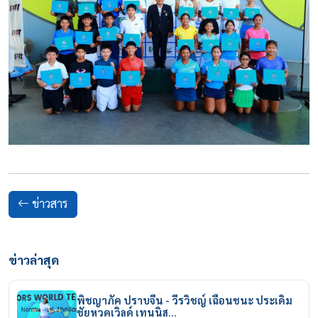
ข่าวสาร
ข่าวล่าสุด
พิชญาภัค ปราบจีน - วีรวิชญ์ เฉือนชนะ ประเดิม
ชัยหวดเวิลด์ เทนนิส…