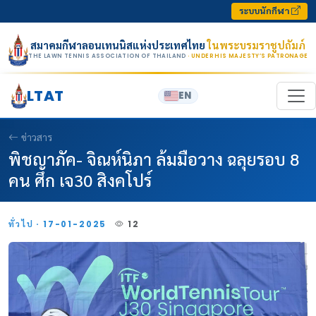
Skip to content
ระบบนักกีฬา
สมาคมกีฬาลอนเทนนิสแห่งประเทศไทย
ในพระบรมราชูปถัมภ์
THE LAWN TENNIS ASSOCIATION OF THAILAND
· UNDER HIS MAJESTY’S PATRONAGE
LTAT
EN
ข่าวสาร
พิชญาภัค- จิณห์นิภา ล้มมือวาง ฉลุยรอบ 8
คน ศึก เจ30 สิงคโปร์
ทั่วไป · 17-01-2025
12