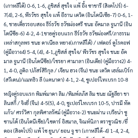
(เกาหลีใต้) 0-6, 1-6, ภูชิสส์ สุขใจ แพ้ อึ้ง ซาชารี (สิงคโปร์) 6-
7(4), 2-6, พีรวัชร สุขใจ แพ้ อีธาน เดวิด (อินโดนีเซีย-7) 0-6, 1-
6, ชายเดี่ยวรอบสอง ธีร์ธวัช ธวัชผ่องศรี ชนะ อัคมาล จูนานี (อิน
โดนีซีย-6) 4-2, 4-1ชายคู่รอบแรก ธีร์ธวัช ธวัชผ่องศรี/ภาธรรม
เหล่าสกุลพร ชนะ ดาเนียล หยาง(เกาหลีใต้) / เฟดอร์ ดูโรคอฟ
(คู่มือวาง4) 5-4, (4), 4-1,ภูชิสส์ สุขใจ/ พีรวัชร สุขใจ ชนะ อัค
มาล จูนานี (อินโดนีซีย)/โชรยา ศามาลา (อินเดีย) (คู่มือวาง2) 4-
1, 4-0, ภูดิถ ปภัสร์สิริกุล / เจียน ฮวง (จีน) ชนะ เดวิด เฮล์มเบิร์ก
(สวีเดน)/แมทธิว ลี (แคนาดา) 4-1, 2-4, ซูเปอร์ไทเบรก 10-8
หญิงคู่รอบแรก พิมพ์มาดา ลิม /พิมพ์ลภัส ลิม ชนะ ณัฐลียา ชา
ลินสกี้ / จิงยี่ (จีน) 4-5(5), 4-0, ซูเปอร์ไทเบรก 10-5, ปารมี ทัด
แก้ว/ ศรร์วิศา กุลพิศาลรัศม์ (คู่มือวาง-2) ชนะผ่าน เบรียน่า ซู
ซานโต้ (อินโดนีเซีย)/ไซดาร์ อิสมาล, จิณห์นิภา ตราชูวณิช /ยี่
ดอง (สิงคโปร์) แพ้ โซ ยูนา/ ยอน จู ชา (เกาหลีใต้-4) 1-4, 2-4,