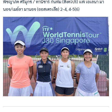
พิชญาภัค ศรีมุกข์ / ทานิชาร์ กันทัม (สิงคโปร์) แพ้ เอเลนา มา
นอจ/เมย์ลา มานอจ (ออสเตรเลีย) 2-4, 4-5(6)