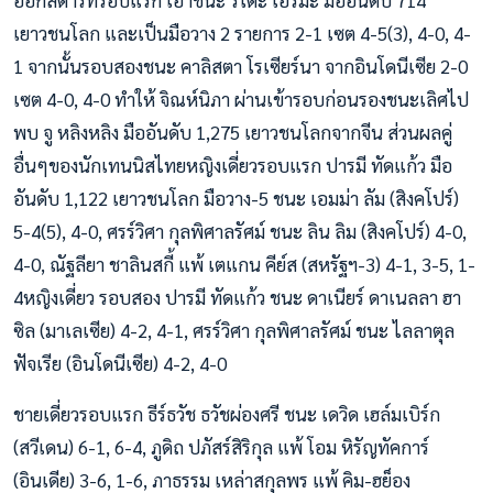
เยาวชนโลก และเป็นมือวาง 2 รายการ 2-1 เซต 4-5(3), 4-0, 4-
1 จากนั้นรอบสองชนะ คาลิสตา โรเซียร์นา จากอินโดนีเซีย 2-0
เซต 4-0, 4-0 ทำให้ จิณห์นิภา ผ่านเข้ารอบก่อนรองชนะเลิศไป
พบ จู หลิงหลิง มืออันดับ 1,275 เยาวชนโลกจากจีน ส่วนผลคู่
อื่นๆของนักเทนนิสไทยหญิงเดี่ยวรอบแรก ปารมี ทัดแก้ว มือ
อันดับ 1,122 เยาวชนโลก มือวาง-5 ชนะ เอมม่า ลัม (สิงคโปร์)
5-4(5), 4-0, ศรร์วิศา กุลพิศาลรัศม์ ชนะ ลิน ลิม (สิงคโปร์) 4-0,
4-0, ณัฐลียา ชาลินสกี้ แพ้ เตแกน คีย์ส (สหรัฐฯ-3) 4-1, 3-5, 1-
4หญิงเดี่ยว รอบสอง ปารมี ทัดแก้ว ชนะ ดาเนียร์ ดาเนลลา ฮา
ซิล (มาเลเซีย) 4-2, 4-1, ศรร์วิศา กุลพิศาลรัศม์ ชนะ ไลลาตุล
ฟัจเรีย (อินโดนีเซีย) 4-2, 4-0
ชายเดี่ยวรอบแรก ธีร์ธวัช ธวัชผ่องศรี ชนะ เดวิด เฮล์มเบิร์ก
(สวีเดน) 6-1, 6-4, ภูดิถ ปภัสร์สิริกุล แพ้ โอม หิรัญทัคการ์
(อินเดีย) 3-6, 1-6, ภาธรรม เหล่าสกุลพร แพ้ คิม-ฮย็อง