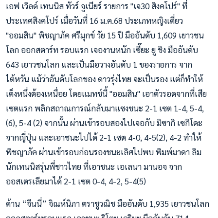
เอฟ เวิลด์ เทนนิส ทัวร์ จูเนียร์ รายการ "เจ30 สิงคโปร์" ที่
ประเทศสิงคโปร์ เมื่อวันที่ 16 ม.ค.68 ประเภทหญิงเดี่ยว
"ออมสิน" พิชญาภัค ศรีมุกข์ วัย 15 ปี มืออันดับ 1,609 เยาวชน
โลก ออกสตาร์ท รอบแรก เจองานหนัก เซี๊ยะ ยู ชิง มืออันดับ
643 เยาวชนโลก และเป็นมือวางอันดับ 1 ของรายการ จาก
ไต้หวัน แม้ว่าอันดับโลกของ ดาวรุ่งไทย จะเป็นรอง แต่ก็ทำให้
เต็งหนึ่งต้องเหนื่อย โดยแมทช์นี้ "ออมสิน" เอาตัวรอดจากที่เสีย
เซตแรก พลิกสถาณการณ์กลับมาแซงชนะ 2-1 เซต 1-4, 5-4,
(6), 5-4 (2) จากนั้น ผ่านเข้ารอบสองไปเจอกับ มิซากิ เซกิโดะ
จากญี่ปุ่น และเอาชนะไปได้ 2-1 เซต 4-0, 4-5(2), 4-2 ทำให้
พิชญาภัค ผ่านเข้ารอบก่อนรองชนะเลิศไปพบ พิมพ์มาดา ลิม
นักเทนนิสรุ่นพี่ชาวไทย ที่เอาชนะ เอเลนา มานอจ จาก
ออสเตรเลียมาได้ 2-1 เซต 0-4, 4-2, 5-4(5)
ด้าน “จีนนี่” จิณห์นิภา ตราชูวณิช มืออันดับ 1,935 เยาวชนโลก
ออกสตาร์ทรอบแรก เอาชนะ ริโตะ เอริมะ มืออันดับ 714