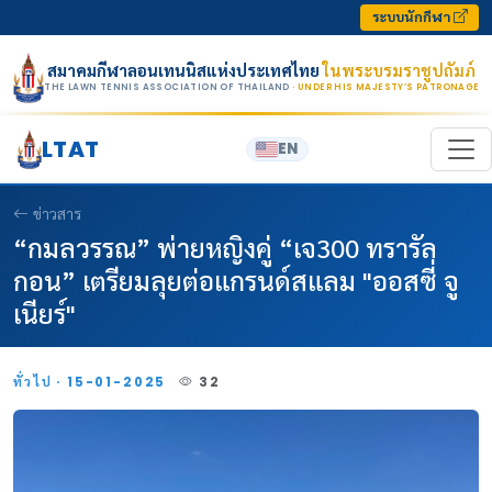
Skip to content
ระบบนักกีฬา
สมาคมกีฬาลอนเทนนิสแห่งประเทศไทย
ในพระบรมราชูปถัมภ์
THE LAWN TENNIS ASSOCIATION OF THAILAND
· UNDER HIS MAJESTY’S PATRONAGE
LTAT
EN
ข่าวสาร
“กมลวรรณ” พ่ายหญิงคู่ “เจ300 ทรารัล
กอน” เตรียมลุยต่อแกรนด์สแลม "ออสซี่ จู
เนียร์"
ทั่วไป · 15-01-2025
32