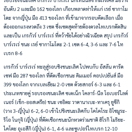
รอบรองชนะเลิศ เกรกัวร์ บาร์เรเร่ นักเทนนิสจากฝรั่งเศส มือวาง
อันดับ 2 และมือ 162 ของโลก เกือบพลาดท่าให้แก่ เรย์ ซากาโม
โตะ จากญี่ปุ่น มือ 413 ของโลก ที่เข้ามาจากรอบคัดเลือก เมื่อ
ต้องออกแรงหวดถึง 3 เซต ซึ่งเซตสุดท้ายต้องดวลไทเบรกตัดสิน
และเป็น เกรกัวร์ บาร์เรเร่ ที่คว้าชัยได้อย่างฉิวเฉียด สรุป เกรกัวร์
บาร์เรเร่ ชนะ เรย์ ซากาโมโตะ 2-1 เซต 6-4, 3-6 และ 7-6 ไท
เบรก 8-6
เกรกัวร์ บาร์เรเร่ ทะลุสู่รอบชิงชนะเลิศ ไปพบกับ อัสลัน คารัต
เซฟ มือ 287 ของโลก ที่ตัดเชือกชนะ คิมเมอร์ คอปเปยันส์ มือ
399 ของโลก จากเบลเยียม 2-0 เซต ด้วยสกอร์ 6-3 และ 6-1
ประเภทชายคู่ รอบรองชนะเลิศ ซเดเน็ก โคลาร์-นีล โอเบอร์ไลต์
เนอร์ (เช็ก-ออสเตรีย) ชนะ เซอิตะ วาตานาเบะ-ทาเครุ ยูซึกิ
(วาง 3-ญี่ปุ่น) 6-2, 6-0 เข้าไปชิงชนะเลิศกับ โคโคโระ อิโซมูระ-
ริโอ โนกุจิ (ญี่ปุ่น) ที่ตัดเชือกชนะนักหวดร่วมชาติ ฮิโรกิ โมริยะ-
ไคโตะ อุเอสึกิ (ญี่ปุ่น) 6-1, 4-6 และซูเปอร์ไทเบรก 12-10