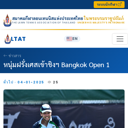
Skip to content
ระบบนักกีฬา
สมาคมกีฬาลอนเทนนิสแห่งประเทศไทย
ในพระบรมราชูปถัมภ์
THE LAWN TENNIS ASSOCIATION OF THAILAND
· UNDER HIS MAJESTY’S PATRONAGE
LTAT
EN
ข่าวสาร
หนุ่มฝรั่งเศสเข้าชิงฯ Bangkok Open 1
ทั่วไป · 04-01-2025
25