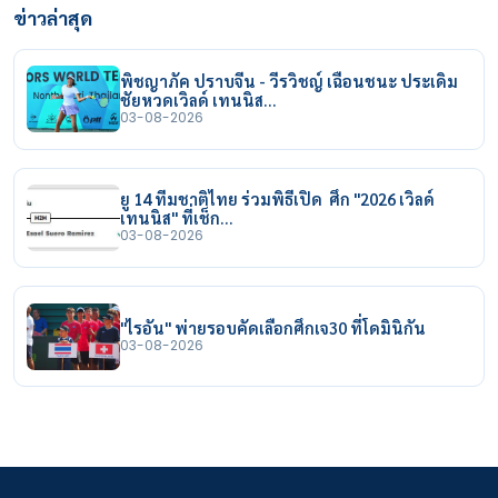
ข่าวล่าสุด
พิชญาภัค ปราบจีน - วีรวิชญ์ เฉือนชนะ ประเดิม
ชัยหวดเวิลด์ เทนนิส…
03-08-2026
ยู 14 ทีมชาติไทย ร่วมพิธีเปิด ศึก "2026 เวิลด์
เทนนิส" ที่เช็ก…
03-08-2026
"ไรอัน" พ่ายรอบคัดเลือกศึกเจ30 ที่โดมินิกัน
03-08-2026