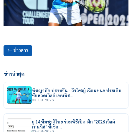
ข่าวสาร
ข่าวล่าสุด
พิชญาภัค ปราบจีน - วีรวิชญ์ เฉือนชนะ ประเดิม
ชัยหวดเวิลด์ เทนนิส…
03-08-2026
ยู 14 ทีมชาติไทย ร่วมพิธีเปิด ศึก "2026 เวิลด์
เทนนิส" ที่เช็ก…
03-08-2026