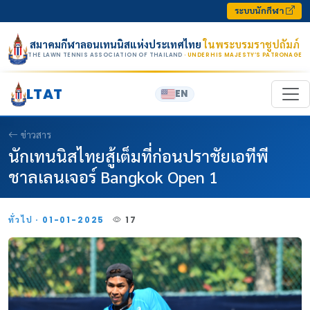
Skip to content
ระบบนักกีฬา
สมาคมกีฬาลอนเทนนิสแห่งประเทศไทย
ในพระบรมราชูปถัมภ์
THE LAWN TENNIS ASSOCIATION OF THAILAND
· UNDER HIS MAJESTY’S PATRONAGE
LTAT
EN
ข่าวสาร
นักเทนนิสไทยสู้เต็มที่ก่อนปราชัยเอทีพี
ชาลเลนเจอร์ Bangkok Open 1
ทั่วไป · 01-01-2025
17