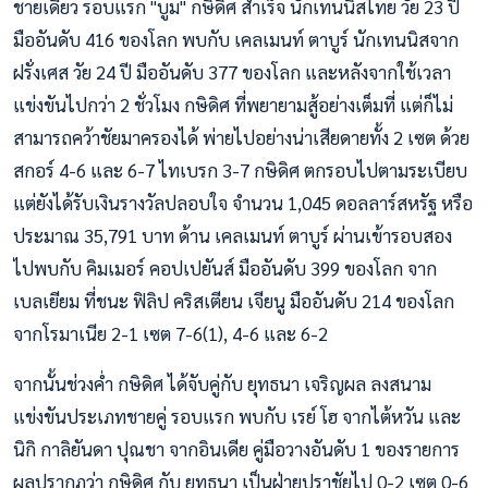
ชายเดี่ยว รอบแรก "บูม" กษิดิศ สำเร็จ นักเทนนิสไทย วัย 23 ปี
มืออันดับ 416 ของโลก พบกับ เคลเมนท์ ตาบูร์ นักเทนนิสจาก
ฝรั่งเศส วัย 24 ปี มืออันดับ 377 ของโลก และหลังจากใช้เวลา
แข่งขันไปกว่า 2 ชั่วโมง กษิดิศ ที่พยายามสู้อย่างเต็มที่ แต่ก็ไม่
สามารถคว้าชัยมาครองได้ พ่ายไปอย่างน่าเสียดายทั้ง 2 เซต ด้วย
สกอร์ 4-6 และ 6-7 ไทเบรก 3-7 กษิดิศ ตกรอบไปตามระเบียบ
แต่ยังได้รับเงินรางวัลปลอบใจ จำนวน 1,045 ดอลลาร์สหรัฐ หรือ
ประมาณ 35,791 บาท ด้าน เคลเมนท์ ตาบูร์ ผ่านเข้ารอบสอง
ไปพบกับ คิมเมอร์ คอปเปยันส์ มืออันดับ 399 ของโลก จาก
เบลเยียม ที่ชนะ ฟิลิป คริสเตียน เจียนู มืออันดับ 214 ของโลก
จากโรมาเนีย 2-1 เซต 7-6(1), 4-6 และ 6-2
จากนั้นช่วงค่ำ กษิดิศ ได้จับคู่กับ ยุทธนา เจริญผล ลงสนาม
แข่งขันประเภทชายคู่ รอบแรก พบกับ เรย์ โฮ จากไต้หวัน และ
นิกิ กาลิยันดา ปุณชา จากอินเดีย คู่มือวางอันดับ 1 ของรายการ
ผลปรากฏว่า กษิดิศ กับ ยุทธนา เป็นฝ่ายปราชัยไป 0-2 เซต 0-6