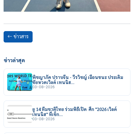
ข่าวสาร
ข่าวล่าสุด
พิชญาภัค ปราบจีน - วีรวิชญ์ เฉือนชนะ ประเดิม
ชัยหวดเวิลด์ เทนนิส…
03-08-2026
ยู 14 ทีมชาติไทย ร่วมพิธีเปิด ศึก "2026 เวิลด์
เทนนิส" ที่เช็ก…
03-08-2026