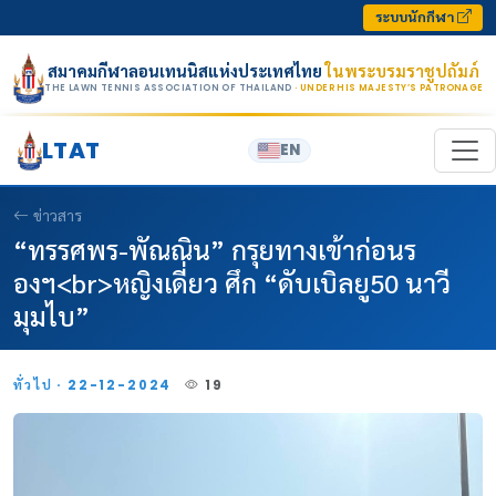
Skip to content
ระบบนักกีฬา
สมาคมกีฬาลอนเทนนิสแห่งประเทศไทย
ในพระบรมราชูปถัมภ์
THE LAWN TENNIS ASSOCIATION OF THAILAND
· UNDER HIS MAJESTY’S PATRONAGE
LTAT
EN
ข่าวสาร
“ทรรศพร-พัณณิน” กรุยทางเข้าก่อนร
องฯ<br>หญิงเดี่ยว ศึก “ดับเบิลยู50 นาวี
มุมไบ”
ทั่วไป · 22-12-2024
19