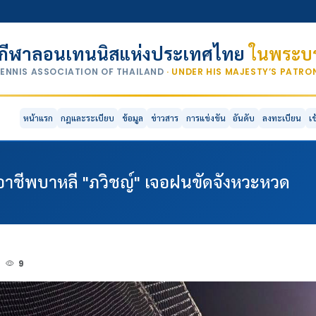
กีฬาลอนเทนนิสแห่งประเทศไทย
ในพระบร
TENNIS ASSOCIATION OF THAILAND
· UNDER HIS MAJESTY’S PATR
หน้าแรก
กฎและระเบียบ
ข้อมูล
ข่าวสาร
การแข่งขัน
อันดับ
ลงทะเบียน
เ
กอาชีพบาหลี "ภวิชญ์" เจอฝนขัดจังหวะหวด
4
9