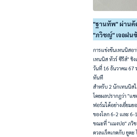
"ฐานทัพ" ผ่านคั
"ภวิชญ์" เจอฝนข
การแข่งขันเทนนิสอาชี
เทนนิส ทัวร์ ซีรีส์"
วันที่ 16 ธันวาคม 67
ทันที
สำหรับ 2 นักเทนนิสไ
โดยผลปรากฎว่า "แซค"
ฟอร์มได้อย่างเยี่ยมย
ของโลก 6-2 และ 6-1
ขณะที่ "แมงปอ" ภวิช
ดวลแร็คเกตกับ ยูตะ โต