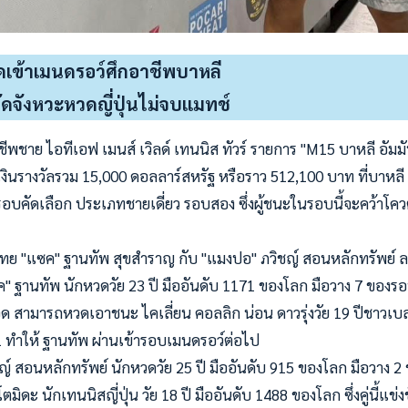
ดเข้าเมนดรอว์ศึกอาชีพบาหลี
ัดจังหวะหวดญี่ปุ่นไม่จบแมทช์
พชาย ไอทีเอฟ เมนส์ เวิลด์ เทนนิส ทัวร์ รายการ "M15 บาหลี อัมมัน 
 ชิงเงินรางวัลรวม 15,000 ดอลลาร์สหรัฐ หรือราว 512,100 บาท ที่บาหล
 รอบคัดเลือก ประเภทชายเดี่ยว รอบสอง ซึ่งผู้ชนะในรอบนี้จะคว้าโคว
ทย "แซค" ฐานทัพ สุขสำราญ กับ "แมงปอ" ภวิชญ์ สอนหลักทรัพย์ ลง
 ฐานทัพ นักหวดวัย 23 ปี มืออันดับ 1171 ของโลก มือวาง 7 ของรอบ
อด สามารถหวดเอาชนะ ไคเลี่ยน คอลลิก น่อน ดาวรุ่งวัย 19 ปีชาวเบล
 ทำให้ ฐานทัพ ผ่านเข้ารอบเมนดรอว์ต่อไป
ญ์ สอนหลักทรัพย์ นักหวดวัย 25 ปี มืออันดับ 915 ของโลก มือวาง 2
มิดะ นักเทนนิสญี่ปุ่น วัย 18 ปี มืออันดับ 1488 ของโลก ซึ่งคู่นี้แข