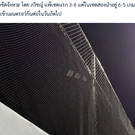
ขัดจังหวะ โดย ภวิชญ์ แพ้เซตแรก 3-6 แต่ในเซตสองนำอยู่ 6-5 เกมก็ห
าเข้าเมนดรอว์กันต่อในวันถัดไป