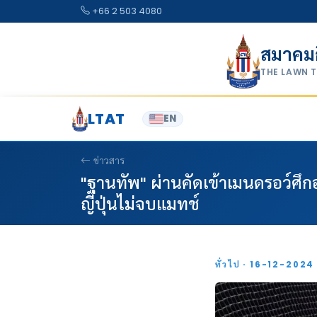
Skip to content
+66 2 503 4080
สมาคม
THE LAWN 
LTAT
EN
ข่าวสาร
"ฐานทัพ" ผ่านคัดเข้าเมนดรอว์ศึ
ญี่ปุ่นไม่จบแมทช์
ทั่วไป · 16-12-202