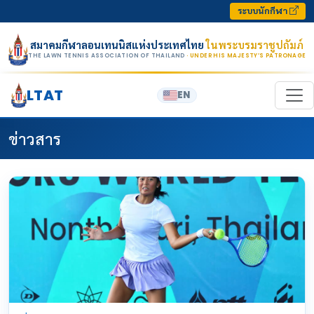
Skip to content
ระบบนักกีฬา
สมาคมกีฬาลอนเทนนิสแห่งประเทศไทย
ในพระบรมราชูปถัมภ์
THE LAWN TENNIS ASSOCIATION OF THAILAND
· UNDER HIS MAJESTY’S PATRONAGE
LTAT
EN
ข่าวสาร