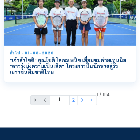
ทั่วไป · 01-08-2026
"เจ้าสัวโชติ" คุณโชติ โสภณพนิช เยี่ยมชมค่ายเทนนิส
"ดาวรุ่งมุ่งความเป็นเลิศ" โครงการปั้นนักหวดสู่รั้ว
เยาวชนทีมชาติไทย
1 / 1114
2