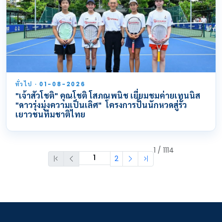
ทั่วไป · 01-08-2026
"เจ้าสัวโชติ" คุณโชติ โสภณพนิช เยี่ยมชมค่ายเทนนิส
"ดาวรุ่งมุ่งความเป็นเลิศ" โครงการปั้นนักหวดสู่รั้ว
เยาวชนทีมชาติไทย
1 / 1114
2