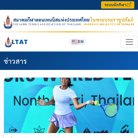
Skip to content
ระบบนักกีฬา
สมาคมกีฬาลอนเทนนิสแห่งประเทศไทย
ในพระบรมราชูปถัมภ์
THE LAWN TENNIS ASSOCIATION OF THAILAND
· UNDER HIS MAJESTY’S PATRONAGE
LTAT
EN
ข่าวสาร