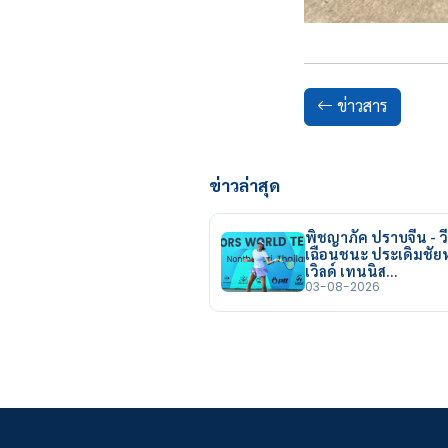
ข่าวสาร
ข่าวล่าสุด
พิชญาภัค ปราบจีน - วี
เฉือนชนะ ประเดิมชั
เวิลด์ เทนนิส…
03-08-2026