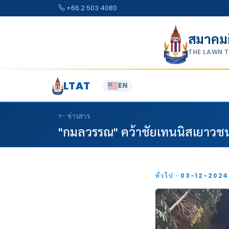
Skip to content
+66 2 503 4080
สมาคม
THE LAWN 
LTAT
EN
ข่าวสาร
"กมลวรรณ" คว้าชัยเทนนิสเยาวชนไ
ทั่วไป · 03-12-202