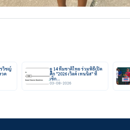
รวิชญ์
ยู 14 ทีมชาติไทย ร่วมพิธีเปิด
ยหวด
ศึก "2026 เวิลด์ เทนนิส" ที่
เช็ก…
03-08-2026