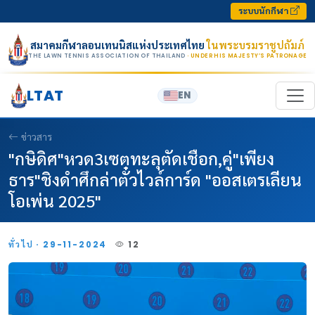
Skip to content
ระบบนักกีฬา
สมาคมกีฬาลอนเทนนิสแห่งประเทศไทย
ในพระบรมราชูปถัมภ์
THE LAWN TENNIS ASSOCIATION OF THAILAND
· UNDER HIS MAJESTY’S PATRONAGE
LTAT
EN
ข่าวสาร
"กษิดิศ"หวด3เซตทะลุตัดเชือก,คู่"เพียง
ธาร"ชิงดำศึกล่าตั๋วไวล์การ์ด "ออสเตรเลียน
โอเพ่น 2025"
ทั่วไป · 29-11-2024
12