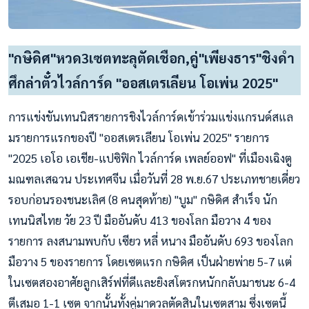
"กษิดิศ"หวด3เซตทะลุตัดเชือก,คู่"เพียงธาร"ชิงดำ
ศึกล่าตั๋วไวล์การ์ด "ออสเตรเลียน โอเพ่น 2025"
การแข่งขันเทนนิสรายการชิงไวล์การ์ดเข้าร่วมแข่งแกรนด์สแล
มรายการแรกของปี "ออสเตรเลียน โอเพ่น 2025" รายการ
"2025 เอโอ เอเชีย-แปซิฟิก ไวล์การ์ด เพลย์ออฟ" ที่เมืองเฉิงตู
มณฑลเสฉวน ประเทศจีน เมื่อวันที่ 28 พ.ย.67 ประเภทชายเดี่ยว
รอบก่อนรองชนะเลิศ (8 คนสุดท้าย) "บูม" กษิดิศ สำเร็จ นัก
เทนนิสไทย วัย 23 ปี มืออันดับ 413 ของโลก มือวาง 4 ของ
รายการ ลงสนามพบกับ เซียว หลี่ หนาง มืออันดับ 693 ของโลก
มือวาง 5 ของรายการ โดยเซตแรก กษิดิศ เป็นฝ่ายพ่าย 5-7 แต่
ในเซตสองอาศัยลูกเสิร์ฟที่ดีและยิงสโตรกหนักกลับมาชนะ 6-4
ตีเสมอ 1-1 เซต จากนั้นทั้งคู่มาดวลตัดสินในเซตสาม ซึ่งเซตนี้