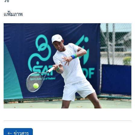
วิช
แฟ้มภาพ
ข่าวสาร