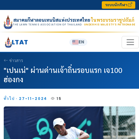
Skip to content
ระบบนักกีฬา
สมาคมกีฬาลอนเทนนิสแห่งประเทศไทย
ในพระบรมราชูปถัมภ์
THE LAWN TENNIS ASSOCIATION OF THAILAND
· UNDER HIS MAJESTY’S PATRONAGE
LTAT
EN
ข่าวสาร
"เปนเน่" ผ่านด่านเจ้าถิ่นรอบแรก เจ100
ฮ่องกง
ทั่วไป · 27-11-2024
15