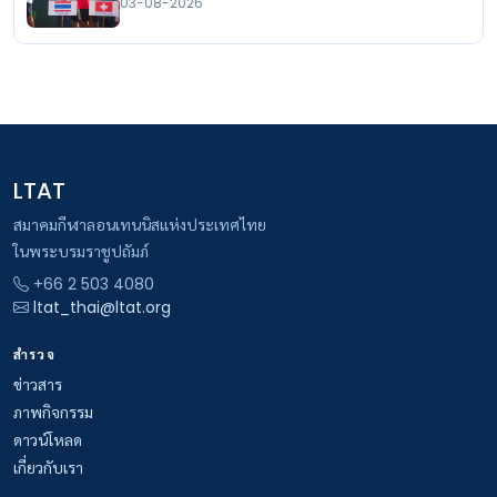
03-08-2026
LTAT
สมาคมกีฬาลอนเทนนิสแห่งประเทศไทย
ในพระบรมราชูปถัมภ์
+66 2 503 4080
ltat_thai@ltat.org
สำรวจ
ข่าวสาร
ภาพกิจกรรม
ดาวน์โหลด
เกี่ยวกับเรา