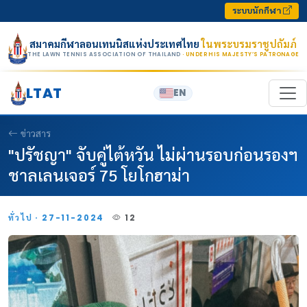
Skip to content
ระบบนักกีฬา
สมาคมกีฬาลอนเทนนิสแห่งประเทศไทย
ในพระบรมราชูปถัมภ์
THE LAWN TENNIS ASSOCIATION OF THAILAND
· UNDER HIS MAJESTY’S PATRONAGE
LTAT
EN
ข่าวสาร
"ปรัชญา" จับคู่ไต้หวัน ไม่ผ่านรอบก่อนรองฯ
ชาลเลนเจอร์ 75 โยโกฮาม่า
ทั่วไป · 27-11-2024
12