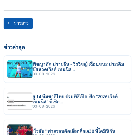
ข่าวสาร
ข่าวล่าสุด
พิชญาภัค ปราบจีน - วีรวิชญ์ เฉือนชนะ ประเดิม
ชัยหวดเวิลด์ เทนนิส…
03-08-2026
ยู 14 ทีมชาติไทย ร่วมพิธีเปิด ศึก "2026 เวิลด์
เทนนิส" ที่เช็ก…
03-08-2026
"ไรอัน" พ่ายรอบคัดเลือกศึกเจ30 ที่โดมินิกัน