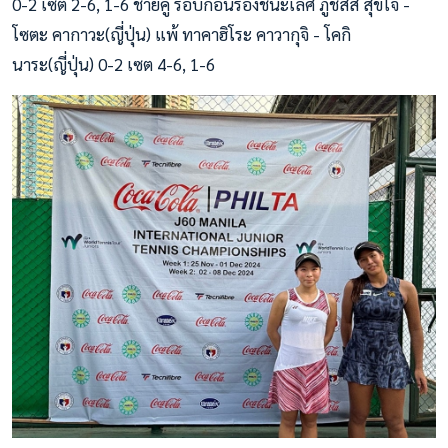
0-2 เซต 2-6, 1-6 ชายคู่ รอบก่อนรองชนะเลิศ ภูชิสส์ สุขใจ -
โซตะ คากาวะ(ญี่ปุ่น) แพ้ ทาคาฮิโระ คาวากุจิ - โคกิ
นาระ(ญี่ปุ่น) 0-2 เซต 4-6, 1-6