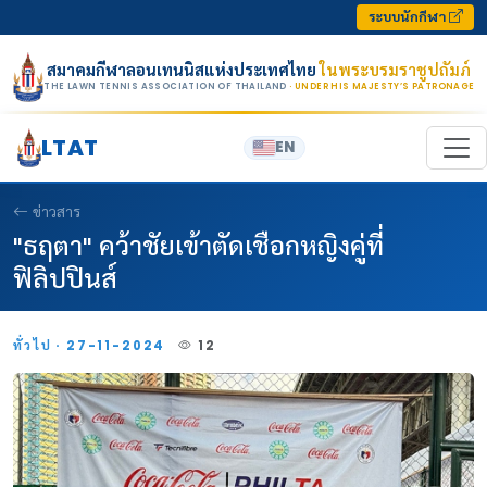
Skip to content
ระบบนักกีฬา
สมาคมกีฬาลอนเทนนิสแห่งประเทศไทย
ในพระบรมราชูปถัมภ์
THE LAWN TENNIS ASSOCIATION OF THAILAND
· UNDER HIS MAJESTY’S PATRONAGE
LTAT
EN
ข่าวสาร
"ธฤตา" คว้าชัยเข้าตัดเชือกหญิงคู่ที่
ฟิลิปปินส์
ทั่วไป · 27-11-2024
12