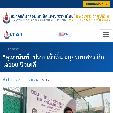
Skip to content
ระบบนักกีฬา
สมาคมกีฬาลอนเทนนิสแห่งประเทศไทย
ในพระบรมราชูปถัมภ์
THE LAWN TENNIS ASSOCIATION OF THAILAND
· UNDER HIS MAJESTY’S PATRONAGE
LTAT
EN
ข่าวสาร
"คุณานันท์" ปราบเจ้าถิ่น ฉลุยรอบสอง ศึก
เจ100 นิวเดลี
ทั่วไป · 27-11-2024
17