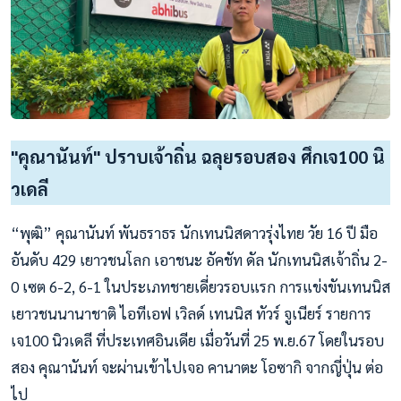
"คุณานันท์" ปราบเจ้าถิ่น ฉลุยรอบสอง ศึกเจ100 นิ
วเดลี
“พุฒิ” คุณานันท์ พันธราธร นักเทนนิสดาวรุ่งไทย วัย 16 ปี มือ
อันดับ 429 เยาวชนโลก เอาชนะ อัคชัท ดัล นักเทนนิสเจ้าถิ่น 2-
0 เซต 6-2, 6-1 ในประเภทชายเดี่ยวรอบแรก การแข่งขันเทนนิส
เยาวชนนานาชาติ ไอทีเอฟ เวิลด์ เทนนิส ทัวร์ จูเนียร์ รายการ
เจ100 นิวเดลี ที่ประเทศอินเดีย เมื่อวันที่ 25 พ.ย.67 โดยในรอบ
สอง คุณานันท์ จะผ่านเข้าไปเจอ คานาตะ โอซากิ จากญี่ปุ่น ต่อ
ไป