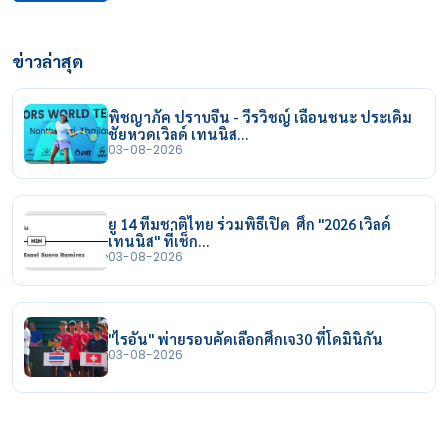
ข่าวล่าสุด
พิชญาภัค ปราบจีน - วีรวิชญ์ เฉือนชนะ ประเดิม
ชัยหวดเวิลด์ เทนนิส…
03-08-2026
ยู 14 ทีมชาติไทย ร่วมพิธีเปิด ศึก "2026 เวิลด์
เทนนิส" ที่เช็ก…
03-08-2026
"ไรอัน" พ่ายรอบคัดเลือกศึกเจ30 ที่โดมินิกัน
03-08-2026