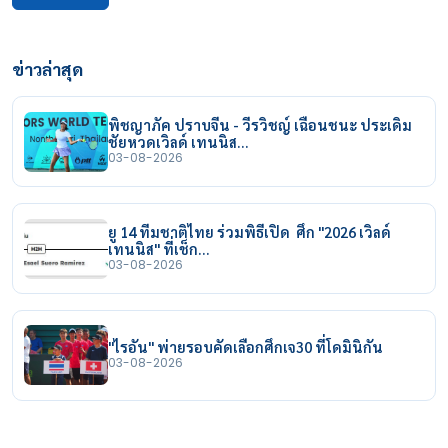
ข่าวล่าสุด
พิชญาภัค ปราบจีน - วีรวิชญ์ เฉือนชนะ ประเดิม
ชัยหวดเวิลด์ เทนนิส…
03-08-2026
ยู 14 ทีมชาติไทย ร่วมพิธีเปิด ศึก "2026 เวิลด์
เทนนิส" ที่เช็ก…
03-08-2026
"ไรอัน" พ่ายรอบคัดเลือกศึกเจ30 ที่โดมินิกัน
03-08-2026