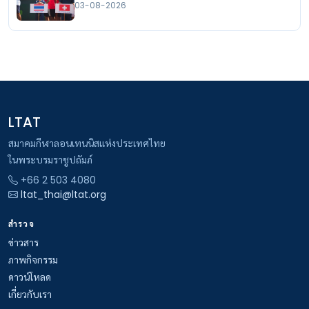
03-08-2026
LTAT
สมาคมกีฬาลอนเทนนิสแห่งประเทศไทย
ในพระบรมราชูปถัมภ์
+66 2 503 4080
ltat_thai@ltat.org
สำรวจ
ข่าวสาร
ภาพกิจกรรม
ดาวน์โหลด
เกี่ยวกับเรา