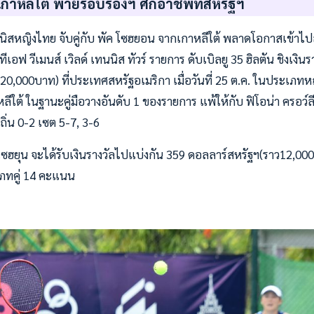
วเกาหลีใต้ พ่ายรอบรองฯ ศึกอาชีพที่สหรัฐฯ
นิสหญิงไทย จับคู่กับ พัค โซฮยอน จากเกาหลีใต้ พลาดโอกาสเข้าไปลุ
เอฟ วีเมนส์ เวิลด์ เทนนิส ทัวร์ รายการ ดับเบิลยู 35 ฮิลตัน ชิงเงิน
20,000บาท) ที่ประเทศสหรัฐอเมริกา เมื่อวันที่ 25 ต.ค. ในประเภทห
าหลีใต้ ในฐานะคู่มือวางอันดับ 1 ของรายการ แพ้ให้กับ ฟิโอน่า ครอว์
าถิ่น 0-2 เซต 5-7, 3-6
พัค โซฮยุน จะได้รับเงินรางวัลไปแบ่งกัน 359 ดอลลาร์สหรัฐฯ(ราว12,
ภทคู่ 14 คะแนน