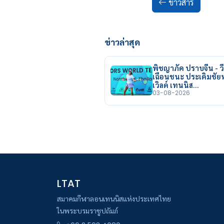
ข่าวสาร
ข่าวล่าสุด
พิชญาภัค ปราบจีน - วี
เฉือนชนะ ประเดิมชั
เวิลด์ เทนนิส…
03-08-2026
LTAT
สมาคมกีฬาลอนเทนนิสแห่งประเทศไทย
ในพระบรมราชูปถัมภ์