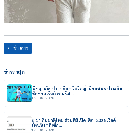
ข่าวสาร
ข่าวล่าสุด
พิชญาภัค ปราบจีน - วีรวิชญ์ เฉือนชนะ ประเดิม
ชัยหวดเวิลด์ เทนนิส…
03-08-2026
ยู 14 ทีมชาติไทย ร่วมพิธีเปิด ศึก "2026 เวิลด์
เทนนิส" ที่เช็ก…
03-08-2026