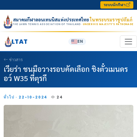
Skip to content
ระบบนักกีฬา
สมาคมกีฬาลอนเทนนิสแห่งประเทศไทย
ในพระบรมราชูปถัมภ์
THE LAWN TENNIS ASSOCIATION OF THAILAND
· UNDER HIS MAJESTY’S PATRONAGE
LTAT
EN
ข่าวสาร
เวียร่า ชนมือวางรอบคัดเลือก ชิงตั๋วเมนดร
อว์ W35 ที่ตุรกี
ทั่วไป · 22-10-2024
24