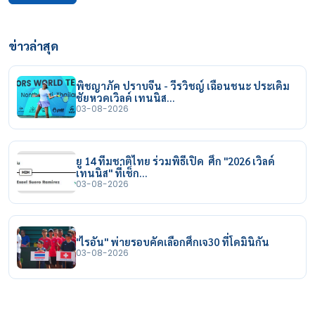
ข่าวล่าสุด
พิชญาภัค ปราบจีน - วีรวิชญ์ เฉือนชนะ ประเดิม
ชัยหวดเวิลด์ เทนนิส…
03-08-2026
ยู 14 ทีมชาติไทย ร่วมพิธีเปิด ศึก "2026 เวิลด์
เทนนิส" ที่เช็ก…
03-08-2026
"ไรอัน" พ่ายรอบคัดเลือกศึกเจ30 ที่โดมินิกัน
03-08-2026