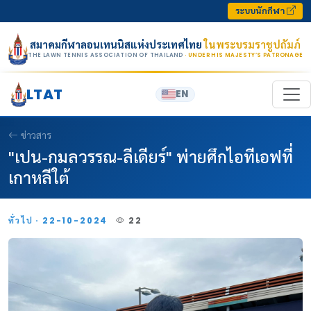
Skip to content
ระบบนักกีฬา
สมาคมกีฬาลอนเทนนิสแห่งประเทศไทย
ในพระบรมราชูปถัมภ์
THE LAWN TENNIS ASSOCIATION OF THAILAND
· UNDER HIS MAJESTY’S PATRONAGE
LTAT
EN
ข่าวสาร
"เปน-กมลวรรณ-ลีเดียร์" พ่ายศึกไอทีเอฟที่
เกาหลีใต้
ทั่วไป · 22-10-2024
22