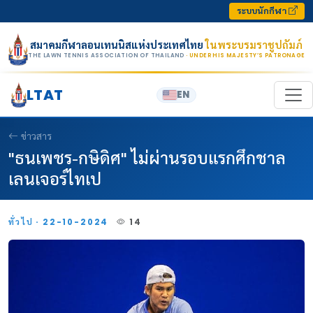
Skip to content
ระบบนักกีฬา
สมาคมกีฬาลอนเทนนิสแห่งประเทศไทย
ในพระบรมราชูปถัมภ์
THE LAWN TENNIS ASSOCIATION OF THAILAND
· UNDER HIS MAJESTY’S PATRONAGE
LTAT
EN
ข่าวสาร
"ธนเพชร-กษิดิศ" ไม่ผ่านรอบแรกศึกชาล
เลนเจอร์ไทเป
ทั่วไป · 22-10-2024
14