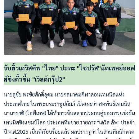
จับติ้วเดวิสคัพ "ไทย" ปะทะ "ไซปรัส"นัดเพลย์ออฟ
ส์ชิงตั๋วขึ้น "เวิลด์กรุ๊ป2"
นายสุชัย พรชัยศักดิ์อุดม นายกสมาคมกีฬาลอนเทนนิสแห่ง
ประเทศไทย ในพระบรมราชูปถัมภ์ เปิดเผยว่า สหพันธ์เทนนิส
นานาชาติ (ไอทีเอฟ) ได้ทำการจับสลากประกบคู่ของการแข่งขัน
เทนนิสชิงแชมป์โลก ประเภททีมชาย รายการ "เดวิส คัพ" ประจำ
ปี ค.ศ.2025 เป็นที่เรียบร้อยแล้ว ผลปรากฏว่า ในส่วนทีมนักหวด