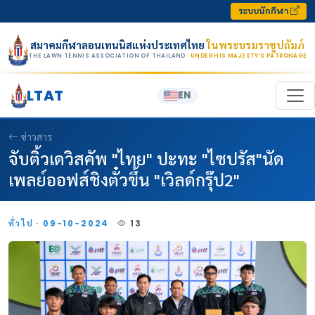
Skip to content
ระบบนักกีฬา
สมาคมกีฬาลอนเทนนิสแห่งประเทศไทย
ในพระบรมราชูปถัมภ์
THE LAWN TENNIS ASSOCIATION OF THAILAND
· UNDER HIS MAJESTY’S PATRONAGE
LTAT
EN
ข่าวสาร
จับติ้วเดวิสคัพ "ไทย" ปะทะ "ไซปรัส"นัด
เพลย์ออฟส์ชิงตั๋วขึ้น "เวิลด์กรุ๊ป2"
ทั่วไป · 09-10-2024
13