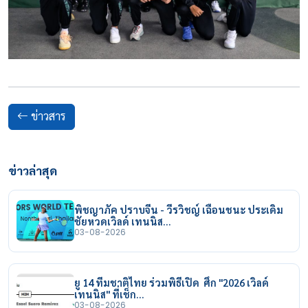
ข่าวสาร
ข่าวล่าสุด
พิชญาภัค ปราบจีน - วีรวิชญ์ เฉือนชนะ ประเดิม
ชัยหวดเวิลด์ เทนนิส…
03-08-2026
ยู 14 ทีมชาติไทย ร่วมพิธีเปิด ศึก "2026 เวิลด์
เทนนิส" ที่เช็ก…
03-08-2026