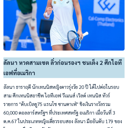
ลัลนา หวดสามเซต ลิ่วก่อนรองฯ ชนเต็ง 2 ศึกไอที
เอฟที่อเมริกา
ลัลนา ธาราฤดี นักเทนนิสหญิงดาวรุ่งวัย 20 ปี ได้ไปต่อในรอบ
สาม ศึกเทนนิสอาชีพ ไอทีเอฟ วีเมนส์ เวิลด์ เทนนิส ทัวร์
รายการ "ดับเบิลยู75 แรนโช ซานตาเฟ่" ชิงเงินรางวัลรวม
60,000 ดอลลาร์สหรัฐฯ ที่ประเทศสหรัฐ อเมริกา เมื่อวันที่ 3
ต.ค.67 ในประเภทหญิงเดี่ยวรอบสอง ลัลนา มืออันดับ 179 ของ