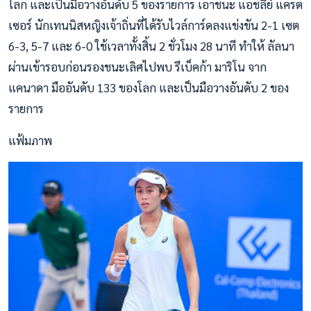
โลก และเป็นมือวางอันดับ 5 ของรายการ เอาชนะ แอชลีย์ แครต
เซอร์ นักเทนนิสหญิงเจ้าถิ่นที่ได้รับไวล์การ์ดลงแข่งขัน 2-1 เซต
6-3, 5-7 และ 6-0 ใช้เวลาทั้งสิ้น 2 ชั่วโมง 28 นาที ทำให้ ลัลนา
ผ่านเข้ารอบก่อนรองชนะเลิศไปพบ รีเบ็คก้า มาริโน จาก
แคนาดา มืออันดับ 133 ของโลก และเป็นมือวางอันดับ 2 ของ
รายการ
แฟ้มภาพ