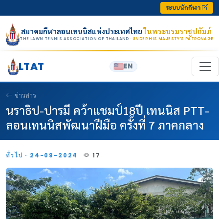
Skip to content
ระบบนักกีฬา
สมาคมกีฬาลอนเทนนิสแห่งประเทศไทย
ในพระบรมราชูปถัมภ์
THE LAWN TENNIS ASSOCIATION OF THAILAND
· UNDER HIS MAJESTY’S PATRONAGE
LTAT
EN
ข่าวสาร
นราธิป-ปารมี คว้าแชมป์18ปี เทนนิส PTT-
ลอนเทนนิสพัฒนาฝีมือ ครั้งที่ 7 ภาคกลาง
ทั่วไป · 24-09-2024
17