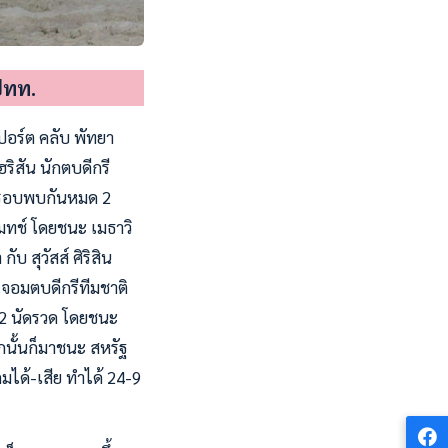
ปทท.
อร์ต คลับ พัทยา
แฮริสัน นักตบดีกรี
่งรอบพบกันหมด 2
แมทช์ โดยชนะ เมธาวิ
บ สุวัสส์ ศิริสิน
ี จอมตบดีกรีทีมชาติ
นะ 2 นัดรวด โดยชนะ
กนั้นก็มาชนะ สหรัฐ
กมได้-เสีย ทำได้ 24-9