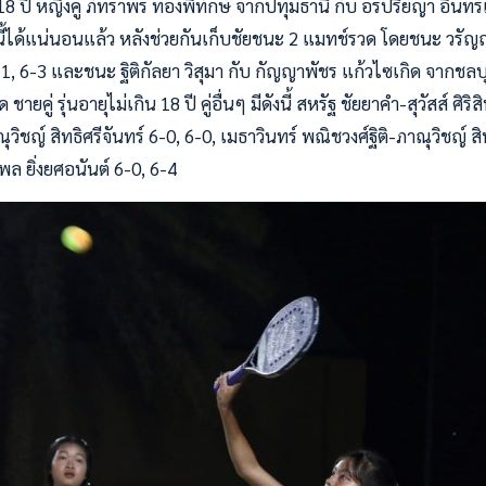
 18 ปี หญิงคู่ ภัทราพร ทองพิทักษ์ จากปทุมธานี กับ อรปรีย์ญา อินทร์
นี้ได้แน่นอนแล้ว หลังช่วยกันเก็บชัยชนะ 2 แมทช์รวด โดยชนะ วรัญ
1, 6-3 และชนะ ฐิติกัลยา วิสุมา กับ กัญญาพัชร แก้วไซเกิด จากชลบุ
ู่ รุ่นอายุไม่เกิน 18 ปี คู่อื่นๆ มีดังนี้ สหรัฐ ชัยยาคำ-สุวัสส์ ศิร
ุวิชญ์ สิทธิศรีจันทร์ 6-0, 6-0, เมธาวินทร์ พณิชวงศ์ฐิติ-ภาณุวิชญ์ ส
พล ยิ่งยศอนันต์ 6-0, 6-4