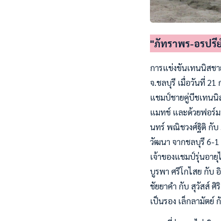
"ภัทราพร-อรปร
การแข่งขันเทนนิสชา
จ.ชลบุรี เมื่อวันที่ 2
แชมป์ชายคู่บีชเทนน
แมทช์ และด้วยฟอร์มที
นทร์ พณิชวงศ์ฐิติ กับ
วัฒนา จากชลบุรี 6-1 
เจ้าของแชมป์รุ่นอายุไ
บูรพา ศรีโกไสย กับ อ
ชัยยาคำ กับ สุวัสส์ 
เป็นรอง เล็กลามัตย์ ก