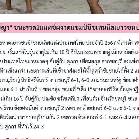
ีย์ญา" ชนะรวด2แมทช์ผงาดแชมป์บีชเทนนิสเยาวชน
ยหาดเยาวชนชิงชนะเลิศแห่งประเทศไทย ประจำปี 2567 ที่เกรต้า สป
1 ก.ย. เริ่มแข่งในรุ่นอายุไม่เกิน 18 ปี ซึ่งในประเภทชายคู่ เล็กลามัตย์ 
ิสประเทศไทยมาหมาดๆ จับคู่กับ ศุภกร เทียมสกุล จากชลบุรี ลงแข
าแข็งแกร่ง และการเล่นที่เข้าขาส่งผลให้ทั้งคู่คว้าชัยชนะได้ทั้ง 2 
 ภาณุวิชญ์ สิทธิศรีจันทร์ จากชลบุรี 6-1, 6-0 และชนะ สหรัฐ ชัยยาคำ กั
และ 6-1 นำเป็นที่ 1 ของกลุ่ม ขณะที่ "เต็ง 1" ซาเละฟรีรัส อัลมุฟาฎ
ม่เกิน 16 ปี จับคู่กับ ปณชัย ชรัสเสถียร เพื่อนร่วมจังหวัดชลบุรี ช
ิทธิพล ยิ่งยศอนันต์ จากชลบุรี 2 เซตรวด ด้วยสกอร์ 6-3 และ 6-1 จา
ศิริสินวัฒนา จากชลบุรีเช่นกัน 2 เซตรวด ด้วยสกอร์ 6-1 และ 6-4 แต่เ
ับ ศุภกร ที่ทำไว้ 24-3