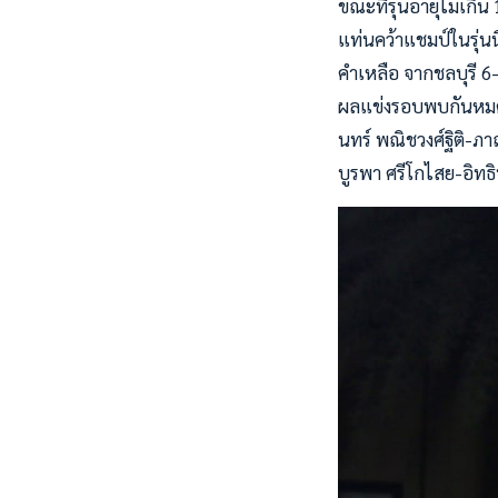
ขณะที่รุ่นอายุไม่เกิน
แท่นคว้าแชมป์ในรุ่น
คำเหลือ จากชลบุรี 6-
ผลแข่งรอบพบกันหมด ชายค
นทร์ พณิชวงศ์ฐิติ-ภาณ
บูรพา ศรีโกไสย-อิทธิ