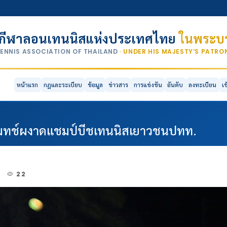
กีฬาลอนเทนนิสแห่งประเทศไทย
ในพระบร
TENNIS ASSOCIATION OF THAILAND
· UNDER HIS MAJESTY’S PATR
หน้าแรก
กฎและระเบียบ
ข้อมูล
ข่าวสาร
การแข่งขัน
อันดับ
ลงทะเบียน
เ
แมทช์ผงาดแชมป์บีชเทนนิสเยาวชนปทท.
4
22