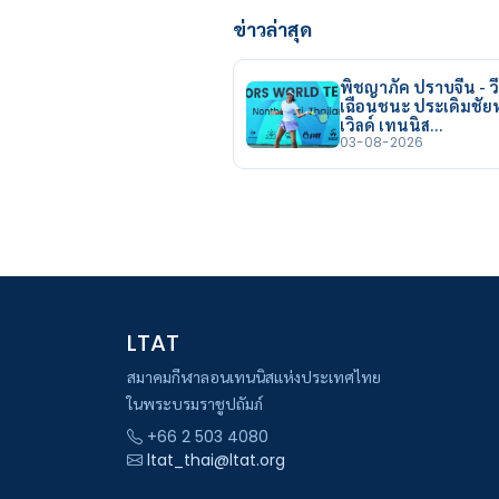
ข่าวล่าสุด
พิชญาภัค ปราบจีน - วี
เฉือนชนะ ประเดิมชั
เวิลด์ เทนนิส…
03-08-2026
LTAT
สมาคมกีฬาลอนเทนนิสแห่งประเทศไทย
ในพระบรมราชูปถัมภ์
+66 2 503 4080
ltat_thai@ltat.org