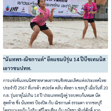
"นันทพร-ณิชกานต์" ยึดแชมป์รุ่น 14 ปีบีชเทนนิส
เยาวชนปทท.
การแข่งขันเทนนิสชายหาดเยาวชนชิงชนะเลิศแห่งประเทศไทย
ประจำปี 2567 ที่เกรต้า สปอร์ต คลับ พัทยา จ.ชลบุรี เมื่อวันที่ 20
ก.ย. รุ่นอายุไม่เกิน 14 ปี ประเภทหญิงคู่ รอบพบกันหมด นัด
สุดท้าย ซึ่ง นันทพร ป้องปิด กับ ณิชกานต์ ธรรมดา จากชลบุรี
โคจรมาเจอกับ ไอริน ศรีไตรเฮือง กับ ธนัชชา พันธ์ศักดิ์ จาก