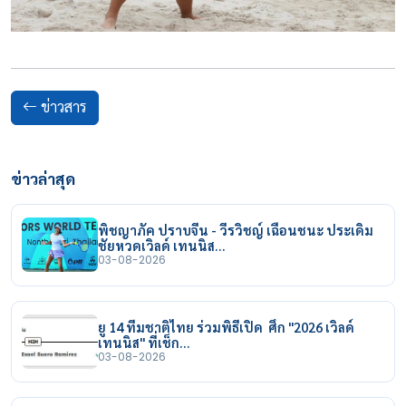
ข่าวสาร
ข่าวล่าสุด
พิชญาภัค ปราบจีน - วีรวิชญ์ เฉือนชนะ ประเดิม
ชัยหวดเวิลด์ เทนนิส…
03-08-2026
ยู 14 ทีมชาติไทย ร่วมพิธีเปิด ศึก "2026 เวิลด์
เทนนิส" ที่เช็ก…
03-08-2026