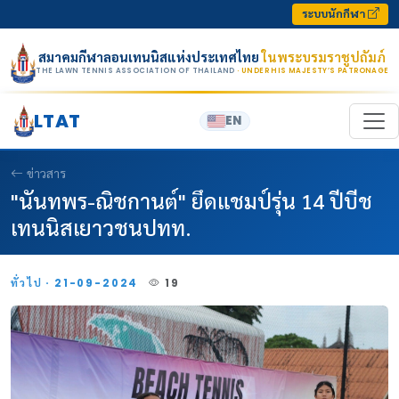
Skip to content
ระบบนักกีฬา
สมาคมกีฬาลอนเทนนิสแห่งประเทศไทย
ในพระบรมราชูปถัมภ์
THE LAWN TENNIS ASSOCIATION OF THAILAND
· UNDER HIS MAJESTY’S PATRONAGE
LTAT
EN
ข่าวสาร
"นันทพร-ณิชกานต์" ยึดแชมป์รุ่น 14 ปีบีช
เทนนิสเยาวชนปทท.
ทั่วไป · 21-09-2024
19