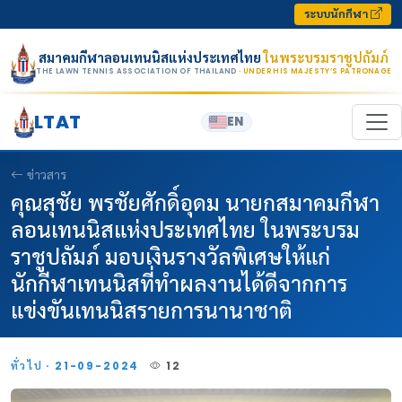
Skip to content
ระบบนักกีฬา
สมาคมกีฬาลอนเทนนิสแห่งประเทศไทย
ในพระบรมราชูปถัมภ์
THE LAWN TENNIS ASSOCIATION OF THAILAND
· UNDER HIS MAJESTY’S PATRONAGE
LTAT
EN
ข่าวสาร
คุณสุชัย พรชัยศักดิ์อุดม นายกสมาคมกีฬา
ลอนเทนนิสแห่งประเทศไทย ในพระบรม
ราชูปถัมภ์ มอบเงินรางวัลพิเศษให้แก่
นักกีฬาเทนนิสที่ทำผลงานได้ดีจากการ
แข่งขันเทนนิสรายการนานาชาติ
ทั่วไป · 21-09-2024
12