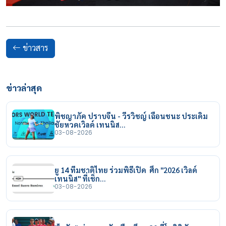
ข่าวสาร
ข่าวล่าสุด
พิชญาภัค ปราบจีน - วีรวิชญ์ เฉือนชนะ ประเดิม
ชัยหวดเวิลด์ เทนนิส…
03-08-2026
ยู 14 ทีมชาติไทย ร่วมพิธีเปิด ศึก "2026 เวิลด์
เทนนิส" ที่เช็ก…
03-08-2026