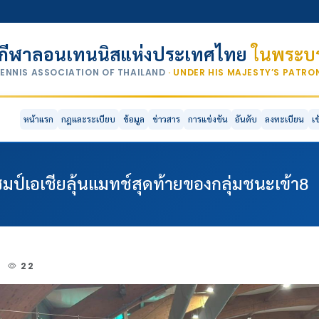
กีฬาลอนเทนนิสแห่งประเทศไทย
ในพระบร
TENNIS ASSOCIATION OF THAILAND
· UNDER HIS MAJESTY’S PATR
หน้าแรก
กฎและระเบียบ
ข้อมูล
ข่าวสาร
การแข่งขัน
อันดับ
ลงทะเบียน
เ
มป์เอเชียลุ้นแมทช์สุดท้ายของกลุ่มชนะเข้า8
4
22