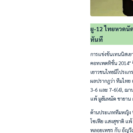
ยู-12 ไทยหวดนัด
ทันที
การแข่งขันเทนนิสเยาว
คอทเพตทิชั่น 2014" ซ
เยาวชนไทยมีโปรแกรม
ผลปรากฎว่า ทีมไทย แพ
3-6 และ 7-6(4), ฌา
แพ้ มูฮัมหมัด ชายาน ก
ด้านประเภททีมหญิง ที
โซเฟีย แสงสุชาติ แพ้
พลอยเพชร กับ อัญวีณ์ 