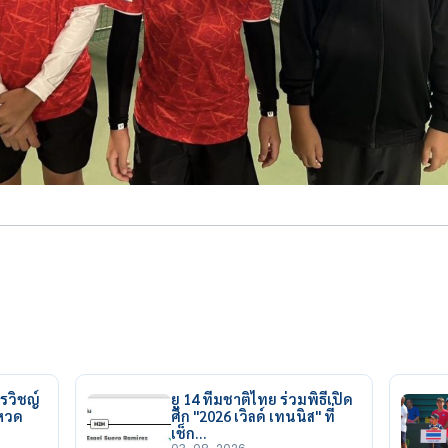
รวิชญ์
ยู 14 ทีมชาติไทย ร่วมพิธีเปิด
ยหวด
ศึก "2026 เวิลด์ เทนนิส" ที่
เช็ก…