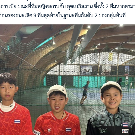
อารเบีย ขณะที่ทีมหญิงจะพบกับ อุซเบกิสถาน ซึ่งทั้ง 2 ทีมหากสา
บก่อนรองชนะเลิศ 8 ทีมสุดท้ายในฐานะทีมอันดับ 2 ของกลุ่มทันที