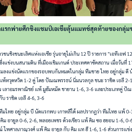
แรกพ่ายศึกชิงแชมป์เอเชียลุ้นแมทช์สุดท้ายของกลุ่ม
ชนชิงชนะเลิศแห่งเอเชีย รุ่นอายุไม่เกิน 12 ปี รายการ "เอทีเอฟ 12
ึ่งแข่งบนสนามดิน ที่เมืองเชิมเกนต์ ประเทศคาซัคสถาน เมื่อวันที่ 
ลงแข่งนัดแรกของรอบพบกันหมดในกลุ่ม ทีมชาย ไทย อยู่กลุ่ม ดี
้หวุดหวิด 1-2 คู่ โดย ปัณณพรรธน์ นิ่มนวลกุล ชนะ ราชิด เอลี 2-1
น เลาอมรพาณิชย์ แพ้ มูฮัมหมัด ชายาน 1-6, 3-6 และประเภทคู่ ป
ับ ราชิด เอลี 4-6, 3-6
มไทย อยู่กลุ่ม บี นัดแรกพบ เกาหลีใต้ ผลปรากฎว่า ทีมไทย แพ้ 0-3 
 คิม อายูล 0-6, 2-6, พลอยเพชร ด้วงเขียว แพ้ คิม ซอ ฮยอน 1-6, 0-
ไพศาลภาณุวงศ์ แพ้ คิม อายูล กับ คิม แท ฮี 1-6, 1-6 ส่วนการแข่งขัน