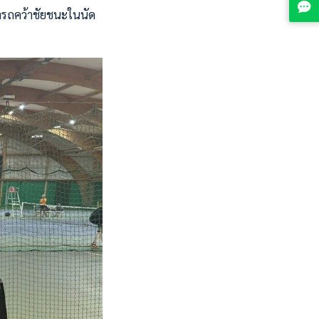
มารถคว้าชัยชนะในนัด