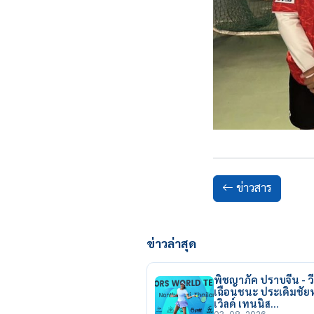
ข่าวสาร
ข่าวล่าสุด
พิชญาภัค ปราบจีน - วี
เฉือนชนะ ประเดิมชั
เวิลด์ เทนนิส…