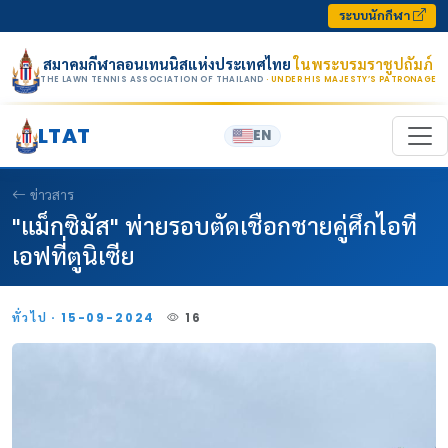
Skip to content
ระบบนักกีฬา
สมาคมกีฬาลอนเทนนิสแห่งประเทศไทย
ในพระบรมราชูปถัมภ์
THE LAWN TENNIS ASSOCIATION OF THAILAND
· UNDER HIS MAJESTY’S PATRONAGE
LTAT
EN
ข่าวสาร
"แม็กซิมัส" พ่ายรอบตัดเชือกชายคู่ศึกไอที
เอฟที่ตูนิเซีย
ทั่วไป · 15-09-2024
16