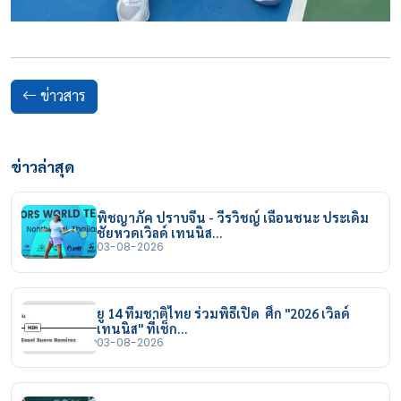
ข่าวสาร
ข่าวล่าสุด
พิชญาภัค ปราบจีน - วีรวิชญ์ เฉือนชนะ ประเดิม
ชัยหวดเวิลด์ เทนนิส…
03-08-2026
ยู 14 ทีมชาติไทย ร่วมพิธีเปิด ศึก "2026 เวิลด์
เทนนิส" ที่เช็ก…
03-08-2026