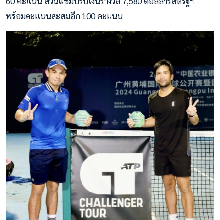
60 คะแนน ส่วนแชมป์รับเงินรางวัล 7,580 ดอลลาร์สหรัฐฯ
พร้อมคะแนนสะสมอีก 100 คะแนน