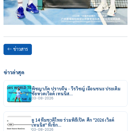
ข่าวสาร
ข่าวล่าสุด
พิชญาภัค ปราบจีน - วีรวิชญ์ เฉือนชนะ ประเดิม
ชัยหวดเวิลด์ เทนนิส…
03-08-2026
ยู 14 ทีมชาติไทย ร่วมพิธีเปิด ศึก "2026 เวิลด์
เทนนิส" ที่เช็ก…
03-08-2026