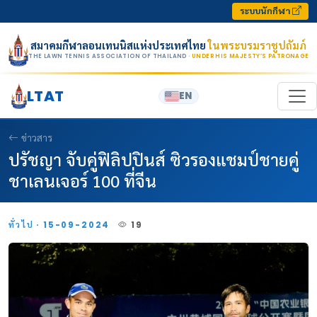
Skip to content
ระบบนักกีฬา
สมาคมกีฬาลอนเทนนิสแห่งประเทศไทย
ในพระบรมราชูปถัมภ์
THE LAWN TENNIS ASSOCIATION OF THAILAND
· UNDER HIS MAJESTY’S PATRONAGE
LTAT
EN
ข่าวสาร
ปรัชญา จับคู่ฟิลิปปินส์ ซิวรองแชมป์ชายคู่
ชาเลนเจอร์ 100 ที่จีน
ทั่วไป · 15-09-2024
19