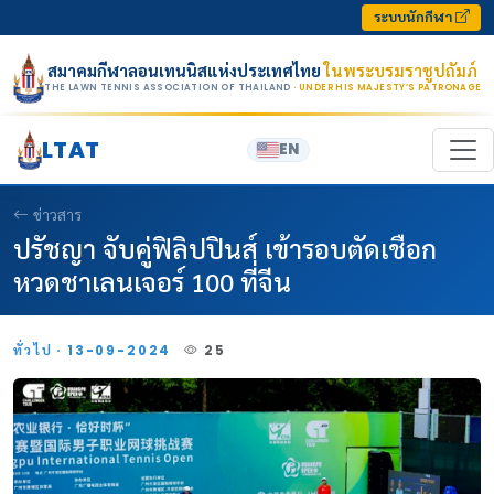
Skip to content
ระบบนักกีฬา
สมาคมกีฬาลอนเทนนิสแห่งประเทศไทย
ในพระบรมราชูปถัมภ์
THE LAWN TENNIS ASSOCIATION OF THAILAND
· UNDER HIS MAJESTY’S PATRONAGE
LTAT
EN
ข่าวสาร
ปรัชญา จับคู่ฟิลิปปินส์ เข้ารอบตัดเชือก
หวดชาเลนเจอร์ 100 ที่จีน
ทั่วไป · 13-09-2024
25