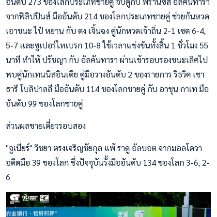
อันดับ 273 ของโลกประเภทชายคู่ จับคู่กับ ฟรานซิส อัลคันทารา
จากฟิลิปปินส์ มืออันดับ 214 ของโลกประเภทชายคู่ ช่วยกันหวด
เอาชนะ ไป๋ หยาน กับ ตง เจิ้นฉง คู่นักหวดเจ้าถิ่น 2-1 เซต 6-4,
5-7 และซูเปอร์ไทเบรก 10-8 ใช้เวลาแข่งขันทั้งสิ้น 1 ชั่วโมง 55
นาที ทำให้ ปรัชญา กับ อัลคันทารา ผ่านเข้ารอบรองชนะเลิศไป
พบคู่นักเทนนิสอินเดีย คู่มือวางอันดับ 2 ของรายการ ริธวิค เชา
ธารี โบลิปาลลี มืออันดับ 114 ของโลกชายคู่ กับ อาชุน กาเท มือ
อันดับ 99 ของโลกชายคู่
ส่วนผลชายเดี่ยวรอบสอง
"จูเนียร์" วิชยา ตรงเจริญชัยกุล แพ้ ราดู อัลบอต จากมอลโดวา
อดีตมือ 39 ของโลก ซึ่งปัจจุบันรั้งมืออันดับ 134 ของโลก 3-6, 2-
6