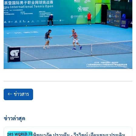
ข่าวสาร
ข่าวล่าสุด
พิชญาภัค ปราบจีน - วีรวิชญ์ เฉือนชนะ ประเดิม