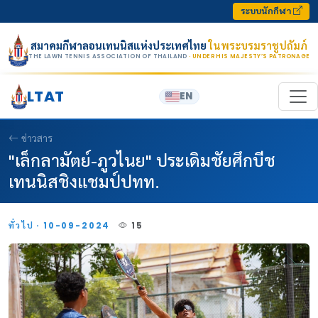
Skip to content
ระบบนักกีฬา
สมาคมกีฬาลอนเทนนิสแห่งประเทศไทย
ในพระบรมราชูปถัมภ์
THE LAWN TENNIS ASSOCIATION OF THAILAND
· UNDER HIS MAJESTY’S PATRONAGE
LTAT
EN
ข่าวสาร
"เล็กลามัตย์-ภูวไนย" ประเดิมชัยศึกบีช
เทนนิสชิงแชมป์ปทท.
ทั่วไป · 10-09-2024
15