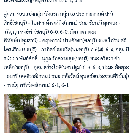
นเรศ ซิ้มเจริญ (สมุทรปราการ) 6-1, 6-3
คู่ผสม รอบแบ่งกลุ่ม นัดแรก กลุ่ม เอ ประกายกานต์ สาวิ
สิทธิ์(ชลบุรี) - โอฬาร ตั้งวงศ์กิจ(กทม.) ชนะ ชัยระวี มุมทอง -
วรัญญา หงษ์คำ(ชลบุรี) 6-0, 6-0, ภัทราพร ทอง
พิทักษ์(ปทุมธานี) - กฤษกรณ์ ปรมศักดา(ชลบุรี) ชนะ ไอริน ศรี
ไตรเฮือง (ชลบุรี) - อาทิตย์ สมถวิล(นนทบุรี) 7-6(4), 6-4, กลุ่ม บี
ธนัชชา พันธ์ศักดิ์ - นุกูล รักความสุข(ชลบุรี) ชนะ อริสรา คำ
เหลือ(ชลบุรี) - อุดม สว่างโชติ(นครปฐม) 6-3, 6-3, ปรมะ ศัสตุระ
- อมารี เสตติวงศ์(กทม.) ชนะ ฤทัยรัตน์ อุบลชัย(ประจวบคีรีขันธุ์)
- วรณัฐ ทวีทรัพย์(กทม.) 6-1, 6-1