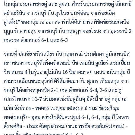
ในกลุ่ม ประเภทชายคู่ และ คู่ผสม สำหรับประเภทชายคู่ เล็กลามั
ตย์ แฮริสัน จากชลบุรี กับ ภูวไนย นนท์อ่อน จากร้อยเอ็ด
คู่"เต็ง1" ของกลุ่ม เอ ออกสตาร์ทได้ดีสามารถพิชิตชัยชนะเหนือ
นุกูล รักความสุข จากชลบุรี กับ กฤษฏา จอยไธสง จากอุดรธานี 2
เซตรวด ด้วยสกอร์ 6-1 และ 6-3
ขณะที่ ปณชัย ชรัสเสถียร กับ กฤษกรณ์ ปรมศักดา คู่นักเทนนิส
เยาวชนจากชลบุรีที่เพิ่งคว้าแชมป์ บีช เทนนิส จูเนียร์ แชมเปี้ยน
ชิพ สนาม 4 ในรุ่นอายุไม่เกิน 16 ปีมาหมาดๆ ลงสนามในกลุ่ม บี
สามารถเฉือนชนะ สุวัสส์ ศิริสินวัฒนา กับ ศุภกร เทียมสกุล จาก
ชลบุรี ได้อย่างหวุดหวิด 2-1 เซต ด้วยสกอร์ 6-4, 2-6 และ ซู
เปอร์ไทเบรก 10-7 ส่วนผลแข่งขันคู่อื่นๆ มีดังนี้ ชายคู่ กลุ่ม เอ
นภัส สังข์ทอง - พงศธร​ เบญจมาศ(สงขลา) ชนะ ชัยระวี มุม
ทอง(ชลบุรี) - อุดม สว่างโชติ(นครปฐม) 6-1, 6-1, กลุ่ม บี โอฬาร
ตั้งวงศ์กิจ - ปรมะ ศัสตุระ(กทม.) ชนะ พรชัย ดวงอัมพร(กทม.) -