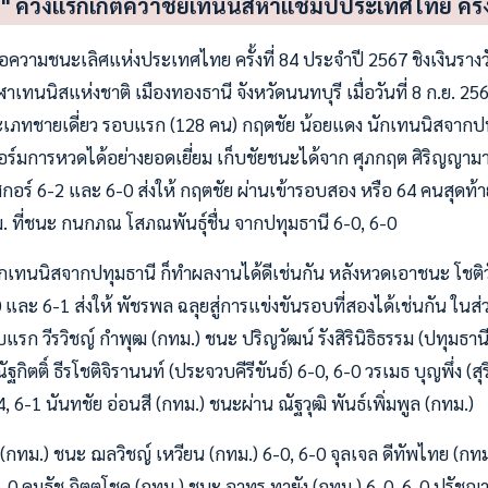
 ควงแร็กเกตคว้าชัยเทนนิสหาแชมป์ประเทศไทย ครั้งท
่อความชนะเลิศแห่งประเทศไทย ครั้งที่ 84 ประจำปี 2567 ชิงเงินราง
เทนนิสแห่งชาติ เมืองทองธานี จังหวัดนนทบุรี เมื่อวันที่ 8 ก.ย. 25
เภทชายเดี่ยว รอบแรก (128 คน) กฤตชัย น้อยแดง นักเทนนิสจากปทุ
อร์มการหวดได้อย่างยอดเยี่ยม เก็บชัยชนะได้จาก ศุภกฤต ศิริญญาม
วยสกอร์ 6-2 และ 6-0 ส่งให้ กฤตชัย ผ่านเข้ารอบสอง หรือ 64 คนสุดท
 ที่ชนะ กนกภณ โสภณพันธุ์ชื่น จากปทุมธานี 6-0, 6-0
ักเทนนิสจากปทุมธานี ก็ทำผลงานได้ดีเช่นกัน หลังหวดเอาชนะ โชติว
 และ 6-1 ส่งให้ พัชรพล ฉลุยสู่การแข่งขันรอบที่สองได้เช่นกัน ในส่ว
รอบแรก วีรวิชญ์ กำพุฒ (กทม.) ชนะ ปริญวัฒน์ รังสิรินิธิธรรม (ปทุมธาน
กิตติ์ ธีรโชติจิรานนท์ (ประจวบคีรีขันธ์) 6-0, 6-0 วรเมธ บุญพึ่ง (ส
, 6-1 นันทชัย อ่อนสี (กทม.) ชนะผ่าน ณัฐวุฒิ พันธ์เพิ่มพูล (กทม.)
(กทม.) ชนะ ฌลวิชญ์ เหวียน (กทม.) 6-0, 6-0 จุลเจล ดีทัพไทย (กทม.
6-0 คมธัช กิตตโชค (กทม.) ชนะ อาทร ทายัง (กทม.) 6-0, 6-0 ปรัชญ