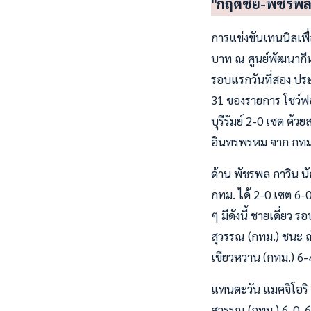
"กฤตชัย-พัชรพล"
การแข่งขันเทนนิสเพื
บาท ณ ศูนย์พัฒนากีฬา
รอบแรกวันที่สอง ประ
31 ของรายการ โชว์ฟ
บุรีรัมย์ 2-0 เซต ด้
อินทรพรหม จาก กทม.
ด้าน พัชรพล กาวิน น
กทม. ได้ 2-0 เซต 6-0
ๆ มีดังนี้ ชายเดี่ยว 
สุวรรณ (กทม.) ชนะ ณัฐ
เขียวหวาน (กทม.) 6-4
แทนตะวัน แมคจิโอริ 
สุวรรณ (กทม.) 6-0, 