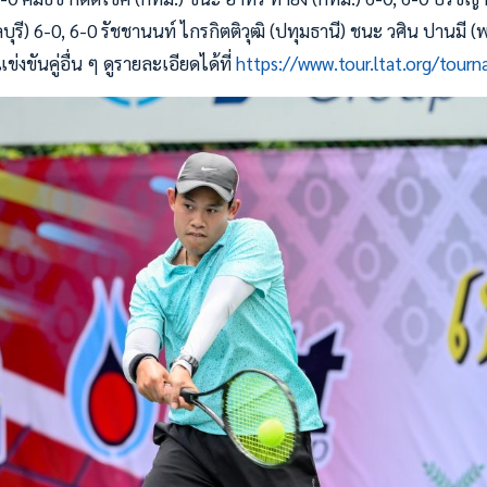
ลบุรี) 6-0, 6-0 รัชชานนท์ ไกรกิตติวุฒิ (ปทุมธานี) ชนะ วศิน ปานมี 
งขันคู่อื่น ๆ ดูรายละเอียดได้ที่
https://www.tour.ltat.org/tourn