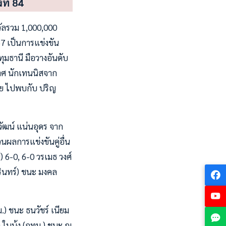
ี่ 84
วัลรวม 1,000,000
67 เป็นการแข่งขัน
มธานี มือวางอันดับ
าศ นักเทนนิสจาก
้าย ไปพบกับ ปริญ
ัฒน์ แน่นอุดร จาก
นผลการแข่งขันคู่อื่น
ี) 6-0, 6-0 วรเมธ วงศ์
ุรินทร์) ชนะ มงคล
) ชนะ ธนวัชร์ เนียม
า ใบบ้ง (กทม.) ชนะ ฌ