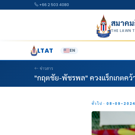
Skip to content
+66 2 503 4080
สมาคม
THE LAWN 
LTAT
EN
ข่าวสาร
"กฤตชัย-พัชรพล" ควงแร็กเกตคว้า
ทั่วไป · 08-09-202