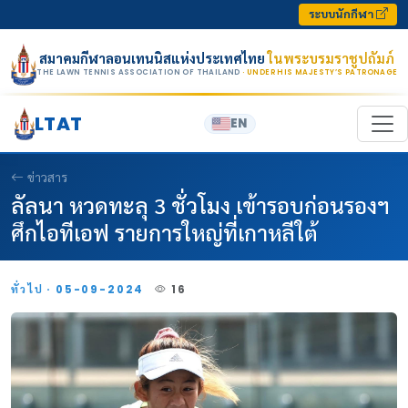
Skip to content
ระบบนักกีฬา
สมาคมกีฬาลอนเทนนิสแห่งประเทศไทย
ในพระบรมราชูปถัมภ์
THE LAWN TENNIS ASSOCIATION OF THAILAND
· UNDER HIS MAJESTY’S PATRONAGE
LTAT
EN
ข่าวสาร
ลัลนา หวดทะลุ 3 ชั่วโมง เข้ารอบก่อนรองฯ
ศึกไอทีเอฟ รายการใหญ่ที่เกาหลีใต้
ทั่วไป · 05-09-2024
16