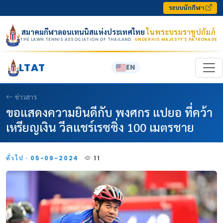
Skip to content
ระบบนักกีฬา
สมาคมกีฬาลอนเทนนิสแห่งประเทศไทย
ในพระบรมราชูปถัมภ์
THE LAWN TENNIS ASSOCIATION OF THAILAND
· UNDER HIS MAJESTY’S PATRONAGE
LTAT
EN
ข่าวสาร
ขอแสดงความยินดีกับ พงศกร แปยอ ที่คว้า
เหรียญเงิน วีลแชร์เรซซิ่ง 100 เมตรชาย
ทั่วไป · 05-09-2024
11