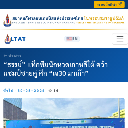
Skip to content
ระบบนักกีฬา
สมาคมกีฬาลอนเทนนิสแห่งประเทศไทย
ในพระบรมราชูปถัมภ์
THE LAWN TENNIS ASSOCIATION OF THAILAND
· UNDER HIS MAJESTY’S PATRONAGE
LTAT
EN
ข่าวสาร
“ธรรม์” แท็กทีมนักหวดเกาหลีใต้ คว้า
แชมป์ชายคู่ ศึก “เจ30 มาเก๊า”
ทั่วไป · 30-08-2024
14