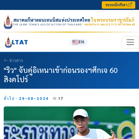
Skip to content
ระบบนักกีฬา
สมาคมกีฬาลอนเทนนิสแห่งประเทศไทย
ในพระบรมราชูปถัมภ์
THE LAWN TENNIS ASSOCIATION OF THAILAND
· UNDER HIS MAJESTY’S PATRONAGE
LTAT
EN
ข่าวสาร
"ริว" จับคู่อิเหนาเข้าก่อนรองฯศึกเจ 60
สิงคโปร์
ทั่วไป · 29-08-2024
17