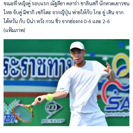
ขณะที่ หญิงคู่ รอบแรก ณัฐลียา คลาร่า ชาลินสกี้ นักหวดเยาวชน
ไทย จับคู่ มิซากิ เซกิโดะ จากญีปุ่น พ่ายให้กับ โกะ ยู่ เสิน จาก
ไต้หวัน กับ นิน่า หวัง กวน ชิ่ว จากฮ่องกง 0-6 และ 2-6
(แฟ้มภาพ)