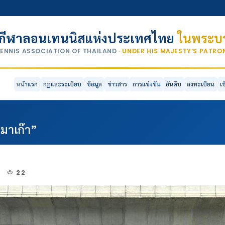
กีฬาลอนเทนนิสแห่งประเทศไทย
ในพระบร
TENNIS ASSOCIATION OF THAILAND
· UNDER HIS MAJESTY’S PATR
หน้าแรก
กฎและระเบียบ
ข้อมูล
ข่าวสาร
การแข่งขัน
อันดับ
ลงทะเบียน
เ
 มาเก๊า”
4
22